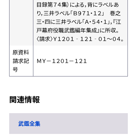
目録第７４集）による，背にラベルあ
り，三井ラベル「Ｂ９７１・１２」 巻之
三・四に三井ラベル「Ａ・５４・１」，『江
戸幕府役職武鑑編年集成』に所収。
〈請求〉Ｙ１２０１‐１２１‐０１～０４。
原資料
請求記
ＭＹ－１２０１－１２１
号
関連情報
武鑑全集