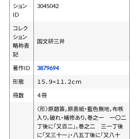
ション
3045042
ID
コレク
ション
国文研三井
略称表
記
著作ID
3879694
形態
１５．９×１１．２ｃｍ
冊数
４冊
〈形〉原題簽，原表紙・藍色無地，布帙
入り，破れ・補修あり，巻之一 一〇二
丁後に「又百二」，巻之二 三一丁後
に「又三十一」・八五丁後に「又八十