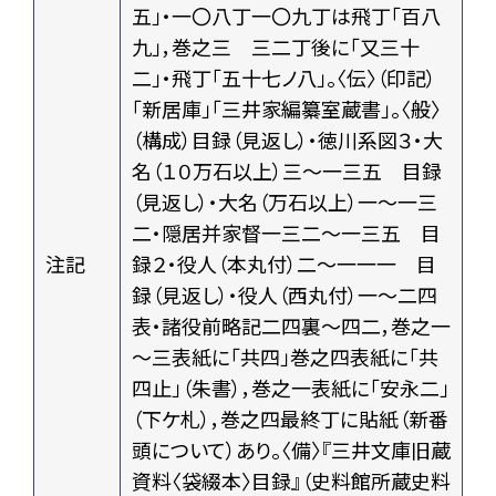
五」・一〇八丁一〇九丁は飛丁「百八
九」，巻之三 三二丁後に「又三十
二」・飛丁「五十七ノ八」。〈伝〉（印記）
「新居庫」「三井家編纂室蔵書」。〈般〉
（構成）目録（見返し）・徳川系図３・大
名（１０万石以上）三～一三五 目録
（見返し）・大名（万石以上）一～一三
二・隠居并家督一三二～一三五 目
注記
録２・役人（本丸付）二～一一一 目
録（見返し）・役人（西丸付）一～二四
表・諸役前略記二四裏～四二，巻之一
～三表紙に「共四」巻之四表紙に「共
四止」（朱書），巻之一表紙に「安永二」
（下ケ札），巻之四最終丁に貼紙（新番
頭について）あり。〈備〉『三井文庫旧蔵
資料〈袋綴本〉目録』（史料館所蔵史料