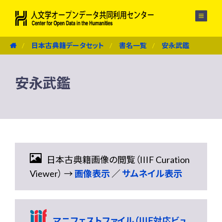
メニュー
日本古典籍データセット
書名一覧
安永武鑑
安永武鑑
日本古典籍画像の閲覧（IIIF Curation
Viewer） →
画像表示
／
サムネイル表示
マニフェストファイル（IIIF対応ビュ