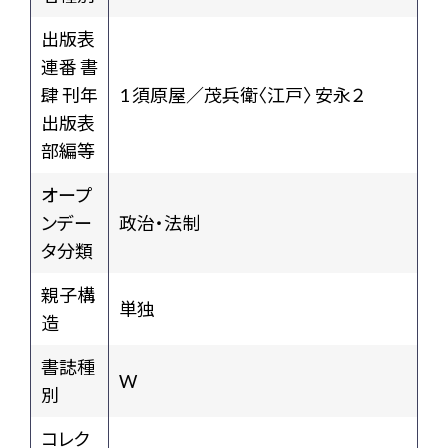
出版表
連番 書
肆 刊年
1 須原屋／茂兵衛〈江戸〉 安永２
出版表
部編等
オープ
ンデー
政治・法制
タ分類
親子構
単独
造
書誌種
W
別
コレク