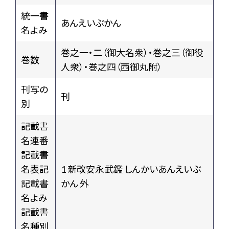
統一書
あんえいぶかん
名よみ
巻之一・二（御大名衆）・巻之三（御役
巻数
人衆）・巻之四（西御丸附）
刊写の
刊
別
記載書
名連番
記載書
名表記
1 新改安永武鑑 しんかいあんえいぶ
記載書
かん 外
名よみ
記載書
名種別