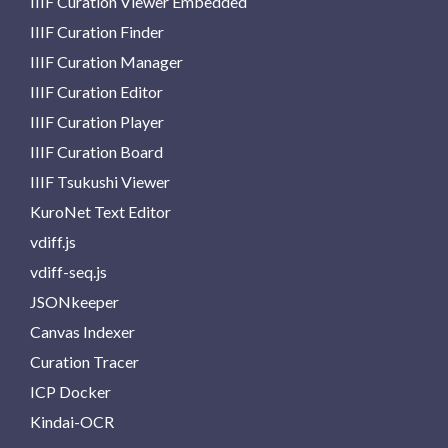
IIIF Curation Viewer Embedded
IIIF Curation Finder
IIIF Curation Manager
IIIF Curation Editor
IIIF Curation Player
IIIF Curation Board
IIIF Tsukushi Viewer
KuroNet Text Editor
vdiff.js
vdiff-seq.js
JSONkeeper
Canvas Indexer
Curation Tracer
ICP Docker
Kindai-OCR