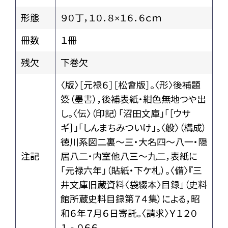
形態
９０丁，１０．８×１６．６ｃｍ
冊数
１冊
残欠
下巻欠
〈版〉［元禄６］［松會版］。〈形〉後補題
簽（墨書），後補表紙・紺色無地つや出
し。〈伝〉（印記）「沼田文庫」「［ウサ
ギ］」「しんまちみついけ」。〈般〉（構成）
徳川系図二裏～三・大名四～八一・隠
注記
居八二・内室他八三～九二，表紙に
「元禄六年」（貼紙・下ケ札）。〈備〉『三
井文庫旧蔵資料〈袋綴本〉目録』（史料
館所蔵史料目録第７４集）による，昭
和６年７月６日寄託。〈請求〉Ｙ１２０
１‐０６６。