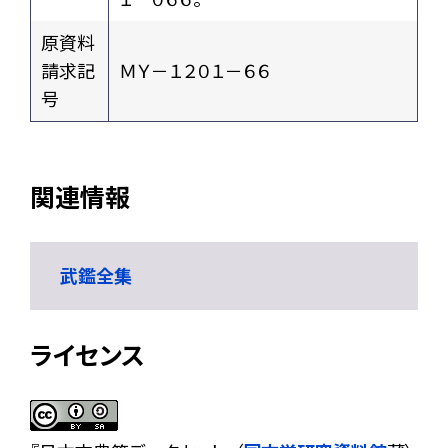
原資料
請求記
ＭＹ－１２０１－６６
号
関連情報
武鑑全集
ライセンス