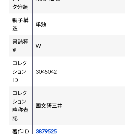
タ分類
親子構
単独
造
書誌種
W
別
コレク
ション
3045042
ID
コレク
ション
国文研三井
略称表
記
著作ID
3879525