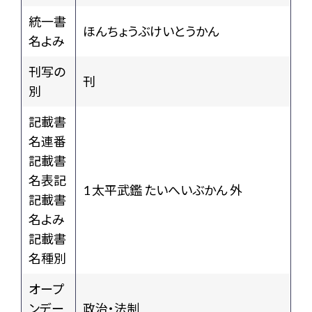
統一書
ほんちょうぶけいとうかん
名よみ
刊写の
刊
別
記載書
名連番
記載書
名表記
1 太平武鑑 たいへいぶかん 外
記載書
名よみ
記載書
名種別
オープ
ンデー
政治・法制