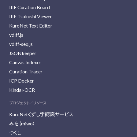
IIIF Curation Board
IIIF Tsukushi Viewer
KuroNet Text Editor
vdiff.js
vdiff-seq.js
JSONkeeper
Canvas Indexer
Curation Tracer
ICP Docker
Kindai-OCR
プロジェクト／リソース
KuroNetくずし字認識サービス
みを（miwo）
つくし