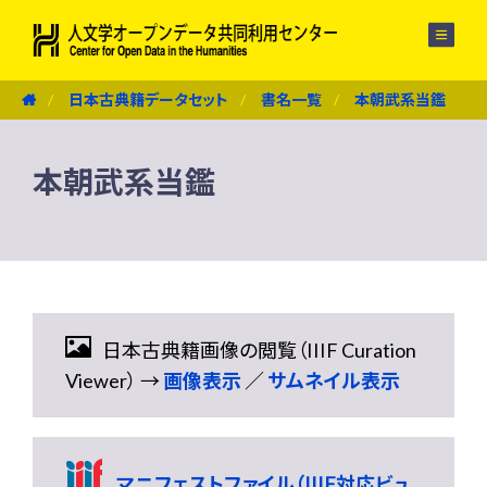
メニュー
日本古典籍データセット
書名一覧
本朝武系当鑑
本朝武系当鑑
日本古典籍画像の閲覧（IIIF Curation
Viewer） →
画像表示
／
サムネイル表示
マニフェストファイル（IIIF対応ビュ