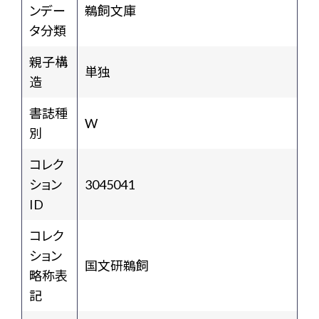
ンデー
鵜飼文庫
タ分類
親子構
単独
造
書誌種
W
別
コレク
ション
3045041
ID
コレク
ション
国文研鵜飼
略称表
記