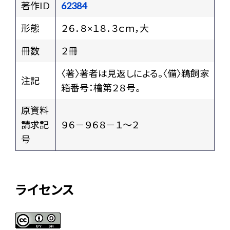
著作ID
62384
形態
２６．８×１８．３ｃｍ，大
冊数
２冊
〈著〉著者は見返しによる。〈備〉鵜飼家
注記
箱番号：檜第２８号。
原資料
請求記
９６－９６８－１～２
号
ライセンス