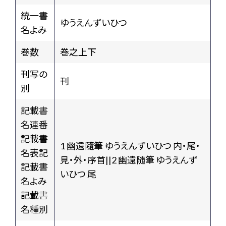
統一書
ゆうえんずいひつ
名よみ
巻数
巻之上下
刊写の
刊
別
記載書
名連番
記載書
1 幽遠隨筆 ゆうえんずいひつ 内・尾・
名表記
見・外・序首||2 幽遠随筆 ゆうえんず
記載書
いひつ 尾
名よみ
記載書
名種別