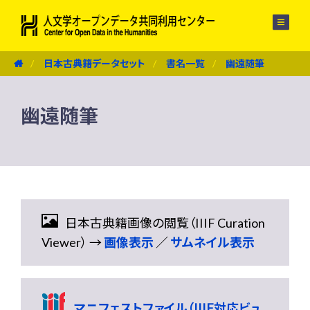
メニュー
日本古典籍データセット
書名一覧
幽遠随筆
幽遠随筆
日本古典籍画像の閲覧（IIIF Curation
Viewer） →
画像表示
／
サムネイル表示
マニフェストファイル（IIIF対応ビュ