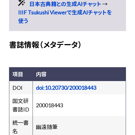
日本古典籍との生成AIチャット
→
IIIF Tsukushi Viewerで生成AIチャットを
使う
書誌情報（メタデータ）
項目
内容
DOI
doi:10.20730/200018443
国文研
200018443
書誌ID
統一書
幽遠随筆
名