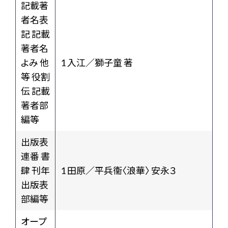
記載著
者名表
記 記載
著者名
よみ 他
1 入江／獅子童 著
等 役割
伝 記載
著者部
編等
出版表
連番 書
肆 刊年
1 田原／平兵衞〈浪華〉 安永３
出版表
部編等
オープ