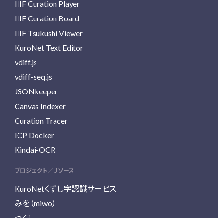
IIIF Curation Player
IIIF Curation Board
IIIF Tsukushi Viewer
KuroNet Text Editor
vdiff.js
vdiff-seq.js
JSONkeeper
Canvas Indexer
Curation Tracer
ICP Docker
Kindai-OCR
プロジェクト／リソース
KuroNetくずし字認識サービス
みを（miwo）
つくし