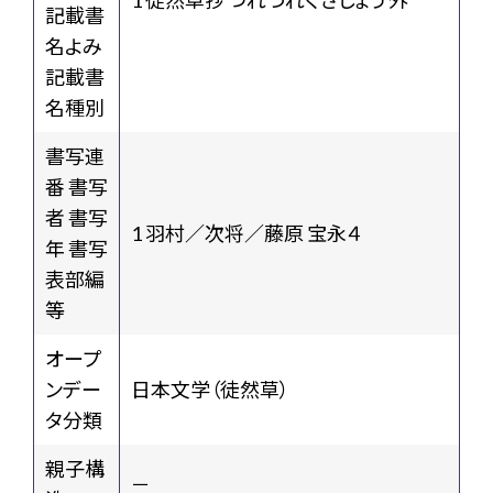
1 徒然草抄 つれづれぐさしょう 外
記載書
名よみ
記載書
名種別
書写連
番 書写
者 書写
1 羽村／次将／藤原 宝永４
年 書写
表部編
等
オープ
ンデー
日本文学（徒然草）
タ分類
親子構
－