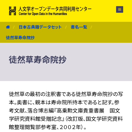
メニュー
日本古典籍データセット
書名一覧
徒然草寿命院抄
徒然草寿命院抄
徒然草の最初の注釈書である徒然草寿命院抄の写
本。奥書に、親本は寿命院所持本であると記す。参
考文献、落合博志編『高乗勲文庫貴重書展 国文
学研究資料館受贈記念』（改訂版、国文学研究資料
館整理閲覧部参考室、２００２年）。