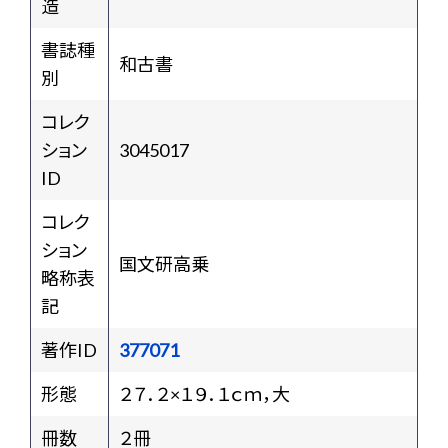
造
書誌種
和古書
別
コレク
ション
3045017
ID
コレク
ション
国文研高乗
略称表
記
著作ID
377071
形態
２７．２×１９．１ｃｍ，大
冊数
２冊