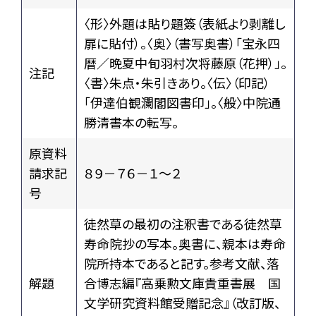
〈形〉外題は貼り題簽（表紙より剥離し
扉に貼付）。〈奥〉（書写奥書）「宝永四
暦／晩夏中旬羽村次将藤原（花押）」。
注記
〈書〉朱点・朱引きあり。〈伝〉（印記）
「伊達伯観瀾閣図書印」。〈般〉中院通
勝清書本の転写。
原資料
請求記
８９－７６－１～２
号
徒然草の最初の注釈書である徒然草
寿命院抄の写本。奥書に、親本は寿命
院所持本であると記す。参考文献、落
解題
合博志編『高乗勲文庫貴重書展 国
文学研究資料館受贈記念』（改訂版、