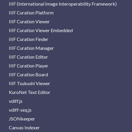
IIIF (International Image Interoperability Framework)
IIIF Curation Platform
IIIF Curation Viewer
IIIF Curation Viewer Embedded
IIIF Curation Finder
IIIF Curation Manager
IIIF Curation Editor
IIIF Curation Player
IIIF Curation Board
IIIF Tsukushi Viewer
KuroNet Text Editor
vdiff.js
vdiff-seq.js
JSONkeeper
Canvas Indexer