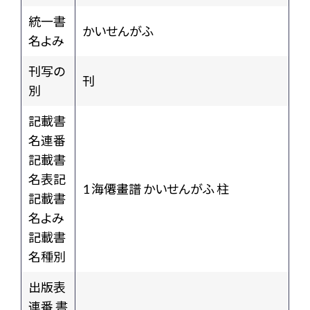
統一書
かいせんがふ
名よみ
刊写の
刊
別
記載書
名連番
記載書
名表記
1 海僊畫譜 かいせんがふ 柱
記載書
名よみ
記載書
名種別
出版表
連番 書