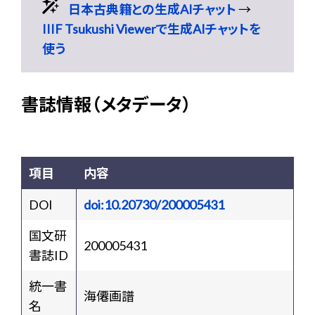
日本古典籍との生成AIチャット
→
IIIF Tsukushi Viewerで生成AIチャットを
使う
書誌情報（メタデータ）
項目
内容
DOI
doi:10.20730/200005431
国文研
200005431
書誌ID
統一書
海僊画譜
名