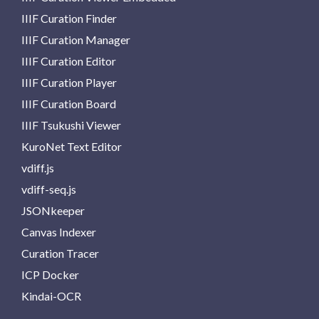
IIIF Curation Finder
IIIF Curation Manager
IIIF Curation Editor
IIIF Curation Player
IIIF Curation Board
IIIF Tsukushi Viewer
KuroNet Text Editor
vdiff.js
vdiff-seq.js
JSONkeeper
Canvas Indexer
Curation Tracer
ICP Docker
Kindai-OCR