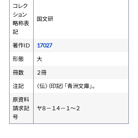
コレク
ション
国文研
略称表
記
著作ID
17027
形態
大
冊数
２冊
注記
〈伝〉（印記）「青洲文庫」。
原資料
請求記
ヤ８－１４－１～２
号