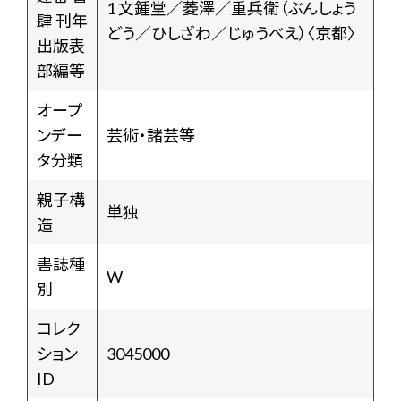
1 文鍾堂／菱澤／重兵衛（ぶんしょう
肆 刊年
どう／ひしざわ／じゅうべえ）〈京都〉
出版表
部編等
オープ
ンデー
芸術・諸芸等
タ分類
親子構
単独
造
書誌種
W
別
コレク
ション
3045000
ID