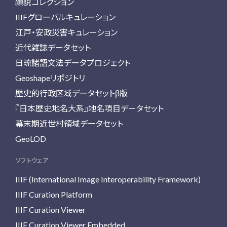
顔貌コレクション
IIIFグローバルキュレーション
江戸・安政災害キュレーション
近代雑誌データセット
日琉諸語文法データプロジェクト
Geoshapeリポジトリ
歴史的行政区域データセットβ版
『日本歴史地名大系』地名項目データセット
幕末期近世村領域データセット
GeoLOD
ソフトウェア
IIIF (International Image Interoperability Framework)
IIIF Curation Platform
IIIF Curation Viewer
IIIF Curation Viewer Embedded