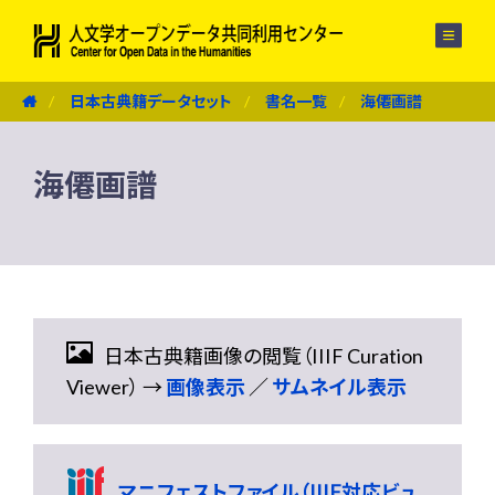
メニュー
日本古典籍データセット
書名一覧
海僊画譜
海僊画譜
日本古典籍画像の閲覧（IIIF Curation
Viewer） →
画像表示
／
サムネイル表示
マニフェストファイル（IIIF対応ビュ