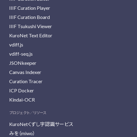
IIIF Curation Player
IIIF Curation Board
IIIF Tsukushi Viewer
KuroNet Text Editor
vdiff.js
vdiff-seq.js
JSONkeeper
Canvas Indexer
Curation Tracer
ICP Docker
Kindai-OCR
プロジェクト／リソース
KuroNetくずし字認識サービス
みを（miwo）