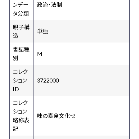
ンデー
政治・法制
タ分類
親子構
単独
造
書誌種
M
別
コレク
ション
3722000
ID
コレク
ション
味の素食文化セ
略称表
記