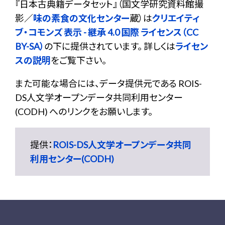
『
日本古典籍データセット
』（国文学研究資料館撮
影／
味の素食の文化センター
蔵）は
クリエイティ
ブ・コモンズ 表示 - 継承 4.0 国際 ライセンス（CC
BY-SA）
の下に提供されています。 詳しくは
ライセン
スの説明
をご覧下さい。
また可能な場合には、データ提供元である ROIS-
DS人文学オープンデータ共同利用センター
(CODH) へのリンクをお願いします。
提供：
ROIS-DS人文学オープンデータ共同
利用センター(CODH)