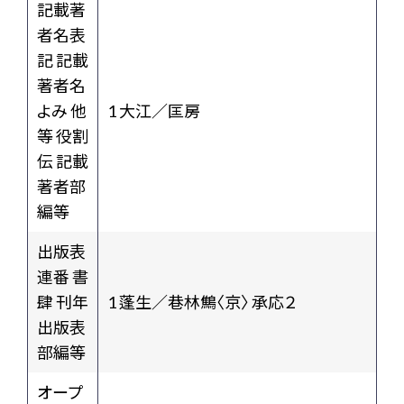
記載著
者名表
記 記載
著者名
よみ 他
1 大江／匡房
等 役割
伝 記載
著者部
編等
出版表
連番 書
肆 刊年
1 蓬生／巷林鷦〈京〉 承応２
出版表
部編等
オープ