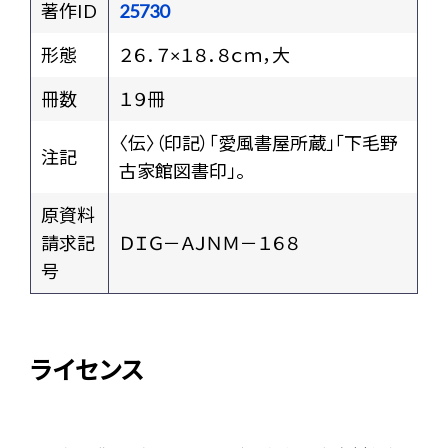
著作ID
25730
形態
２６．７×１８．８ｃｍ，大
冊数
１９冊
〈伝〉（印記）「愛風書屋所蔵」「下毛野
注記
古家館図書印」。
原資料
請求記
ＤＩＧ－ＡＪＮＭ－１６８
号
ライセンス