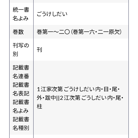
統一書
ごうけしだい
名よみ
巻数
巻第一～二〇（巻第一六・二一原欠）
刊写の
刊
別
記載書
名連番
記載書
1 江家次第 ごうけしだい 内・目・尾・
名表記
外・跋中||2 江次第 ごうしだい 内・尾・
記載書
柱
名よみ
記載書
名種別