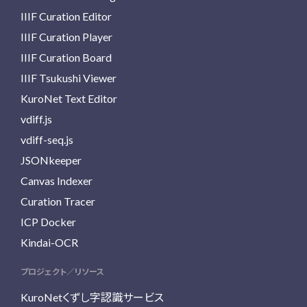
IIIF Curation Editor
IIIF Curation Player
IIIF Curation Board
IIIF Tsukushi Viewer
KuroNet Text Editor
vdiff.js
vdiff-seq.js
JSONkeeper
Canvas Indexer
Curation Tracer
ICP Docker
Kindai-OCR
プロジェクト／リソース
KuroNetくずし字認識サービス