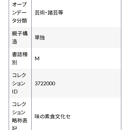
オープ
ンデー
芸術・諸芸等
タ分類
親子構
単独
造
書誌種
M
別
コレク
ション
3722000
ID
コレク
ション
味の素食文化セ
略称表
記