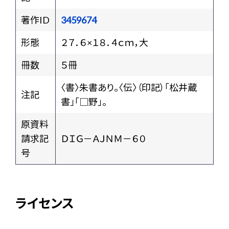
著作ID
3459674
形態
２７．６×１８．４ｃｍ，大
冊数
５冊
〈書〉朱書あり。〈伝〉（印記）「松井蔵
注記
書」「□野」。
原資料
請求記
ＤＩＧ－ＡＪＮＭ－６０
号
ライセンス