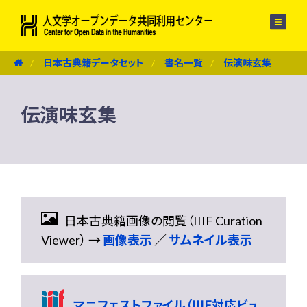
メニュー
日本古典籍データセット
書名一覧
伝演味玄集
伝演味玄集
日本古典籍画像の閲覧（IIIF Curation
Viewer） →
画像表示
／
サムネイル表示
マニフェストファイル（IIIF対応ビュ