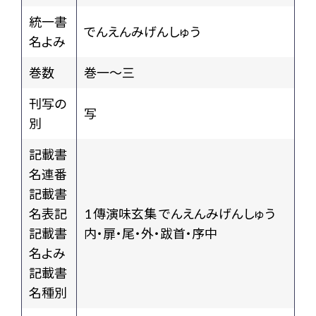
統一書
でんえんみげんしゅう
名よみ
巻数
巻一～三
刊写の
写
別
記載書
名連番
記載書
名表記
1 傳演味玄集 でんえんみげんしゅう
記載書
内・扉・尾・外・跋首・序中
名よみ
記載書
名種別