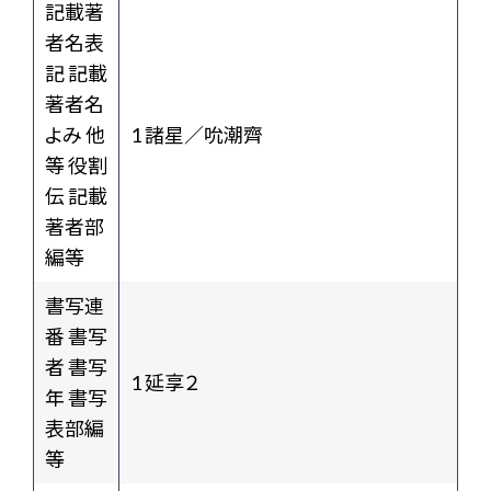
記載著
者名表
記 記載
著者名
よみ 他
1 諸星／吮潮齊
等 役割
伝 記載
著者部
編等
書写連
番 書写
者 書写
1 延享２
年 書写
表部編
等