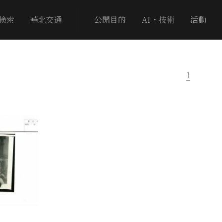
検索
華北交通
公開目的
AI・技術
活動
1