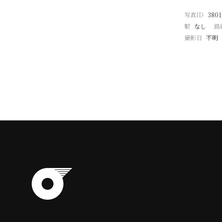
写真ID
3801
駅
なし
路
撮影日
不明