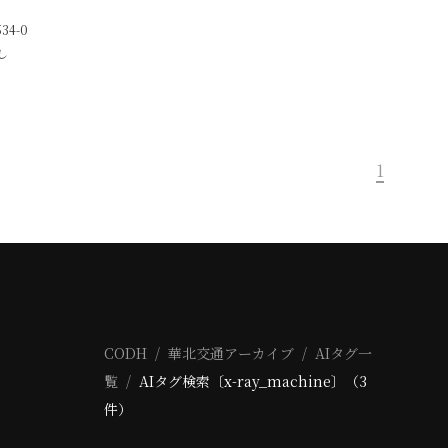
534-0
し
1
CODH
華北交通アーカイブ
AIタグ一
覧
AIタグ検索〔x-ray_machine〕（3
件）