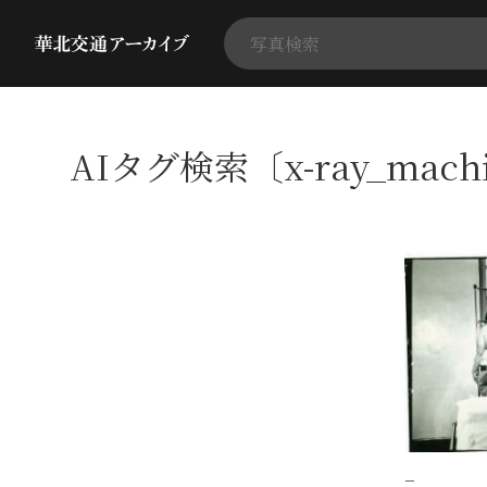
AIタグ検索〔x-ray_mac
−