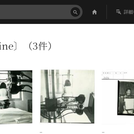
詳細
hine〕（3件）
−
−