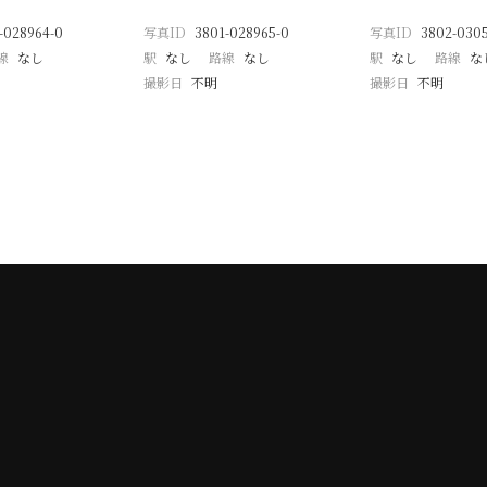
-028964-0
写真ID
3801-028965-0
写真ID
3802-030
線
なし
駅
なし
路線
なし
駅
なし
路線
な
撮影日
不明
撮影日
不明