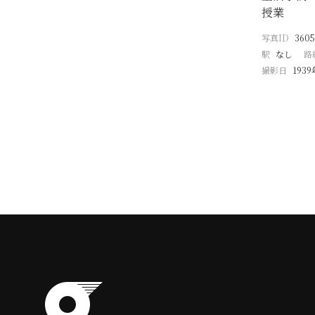
授業
写真ID
3605
駅
なし
路
撮影日
193