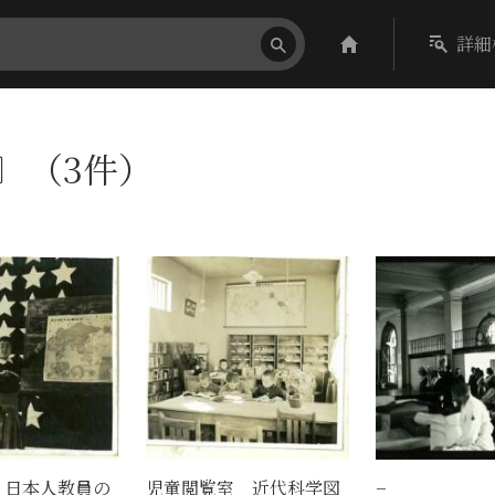
詳細
p〕（3件）
 日本人教員の
児童閲覧室 近代科学図
−