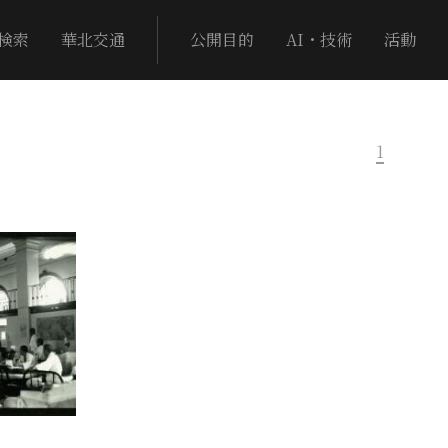
検索
華北交通
公開目的
AI・技術
活動
1