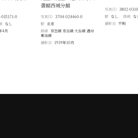
書館西城分館
写真ID
3802-0310
駅
なし
路線
な
-015171-0
写真ID
3704-024460-0
撮影日
不明
線
なし
駅
北京
9年4月
路線
京包線 京古線 大台線 通州
東站線
撮影日
1939年10月