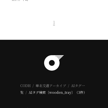
1
CODH
華北交通アーカイブ
AIタグ一
覧
AIタグ検索〔wooden_tray〕（3件）