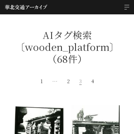
AIタグ検索
〔wooden_platform〕
（68件）
1
…
2
3
4