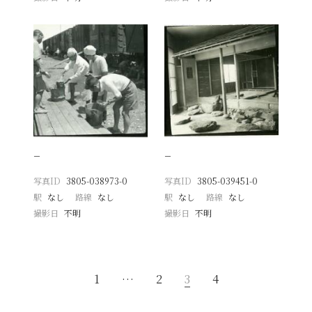
−
−
写真ID
3805-038973-0
写真ID
3805-039451-0
駅
なし
路線
なし
駅
なし
路線
なし
撮影日
不明
撮影日
不明
1
…
2
3
4