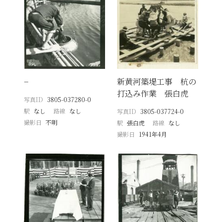
−
新黄河築堤工事 杭の
打込み作業 張白虎
写真ID
3805-037280-0
駅
なし
路線
なし
写真ID
3805-037724-0
撮影日
不明
駅
張白虎
路線
なし
撮影日
1941年4月