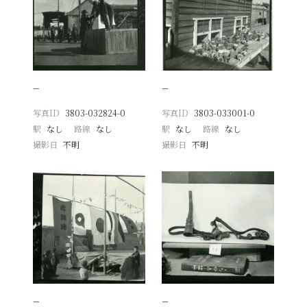
−
−
写真ID
3803-032824-0
写真ID
3803-033001-0
駅
なし
路線
なし
駅
なし
路線
なし
撮影日
不明
撮影日
不明
−
−