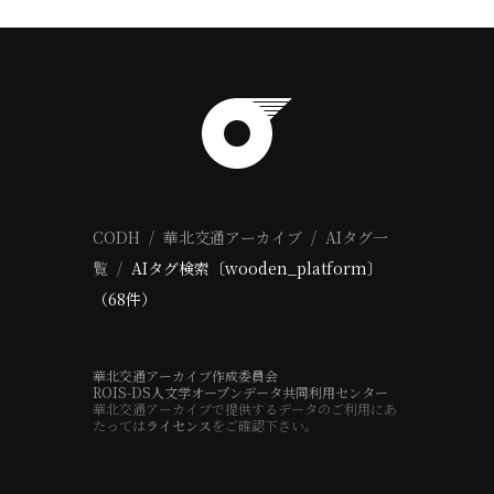
CODH
華北交通アーカイブ
AIタグ一
覧
AIタグ検索〔wooden_platform〕
（68件）
華北交通アーカイブ作成委員会
ROIS-DS人文学オープンデータ共同利用センター
華北交通アーカイブで提供するデータのご利用にあ
たっては
ライセンス
をご確認下さい。