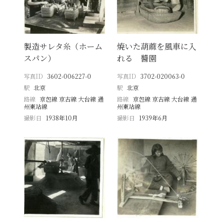
製造サレタ糸（ホーム
焼いた葫蔴を風車に入
スパン）
れる 醬園
写真ID
3602-006227-0
写真ID
3702-020063-0
駅
北京
駅
北京
路線
京包線 京古線 大台線 通
路線
京包線 京古線 大台線 通
州東站線
州東站線
撮影日
1938年10月
撮影日
1939年6月