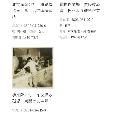
北支産金会社 粉礦機
織物作業場 貧民救済
にかける 馬蹄峪精錬
院 棉花より縒糸作業
所
写真ID
3803-034107-0
駅
石門
写真ID
3802-031730-0
路線
京漢線 石太線 石徳線
駅
遵化県
路線
なし
撮影日
1940年12月
撮影日
1940年8月
徳来院にて 糸を繰る
孤児 東関の天主堂
写真ID
3804-036815-0