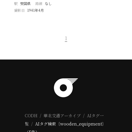
駅
安国県
路線
なし
撮影日
1941年4月
1
CODH
華北交通アーカイブ
AIタグ一
覧
AIタグ検索〔wooden_equipment〕
（5件）