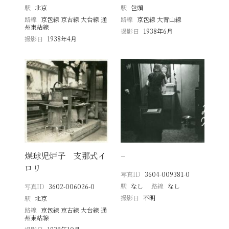
駅
北京
駅
包頭
路線
京包線 京古線 大台線 通
路線
京包線 大青山線
州東站線
撮影日
1938年6月
撮影日
1938年4月
煤球児炉子 支那式イ
−
ロリ
写真ID
3604-009381-0
駅
なし
路線
なし
写真ID
3602-006026-0
撮影日
不明
駅
北京
路線
京包線 京古線 大台線 通
州東站線