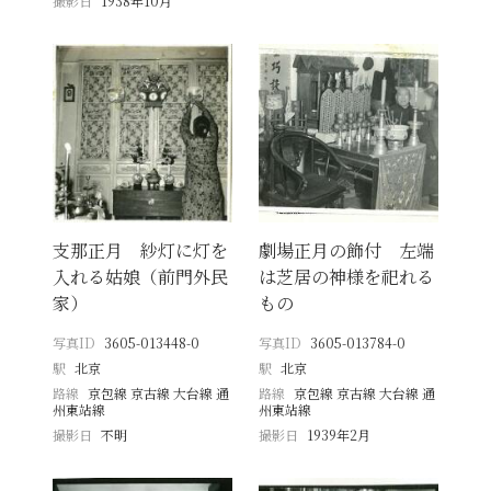
撮影日
1938年10月
支那正月 紗灯に灯を
劇場正月の飾付 左端
入れる姑娘（前門外民
は芝居の神様を祀れる
家）
もの
写真ID
3605-013448-0
写真ID
3605-013784-0
駅
北京
駅
北京
路線
京包線 京古線 大台線 通
路線
京包線 京古線 大台線 通
州東站線
州東站線
撮影日
不明
撮影日
1939年2月