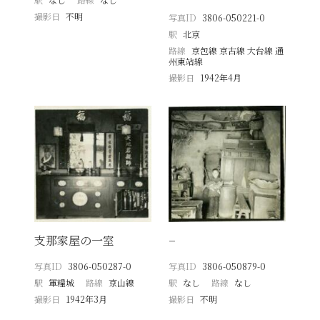
撮影日
不明
写真ID
3806-050221-0
駅
北京
路線
京包線 京古線 大台線 通
州東站線
撮影日
1942年4月
支那家屋の一室
−
写真ID
3806-050287-0
写真ID
3806-050879-0
駅
軍糧城
路線
京山線
駅
なし
路線
なし
撮影日
1942年3月
撮影日
不明