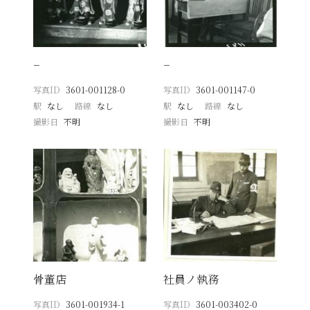
−
−
写真ID
3601-001128-0
写真ID
3601-001147-0
駅
なし
路線
なし
駅
なし
路線
なし
撮影日
不明
撮影日
不明
骨董店
社員ノ執務
写真ID
3601-001934-1
写真ID
3601-003402-0