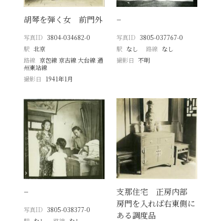
胡琴を弾く女 前門外
−
写真ID
3804-034682-0
写真ID
3805-037767-0
駅
北京
駅
なし
路線
なし
路線
京包線 京古線 大台線 通
撮影日
不明
州東站線
撮影日
1941年1月
−
支那住宅 正房内部
房門を入れば右東側に
写真ID
3805-038377-0
ある調度品
駅
なし
路線
なし