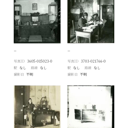
−
−
写真ID
3605-015023-0
写真ID
3703-021766-0
駅
なし
路線
なし
駅
なし
路線
なし
撮影日
不明
撮影日
不明