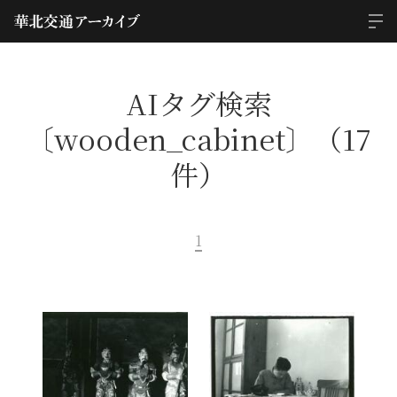
AIタグ検索
〔wooden_cabinet〕（17
件）
1