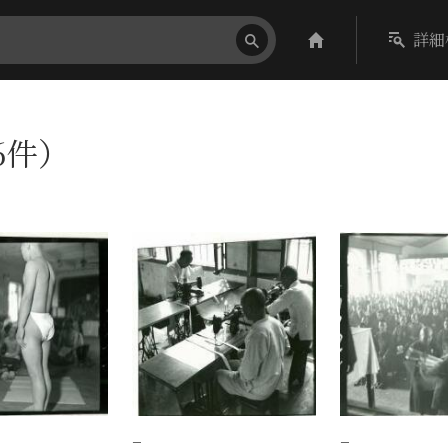
詳細
（6件）
−
−