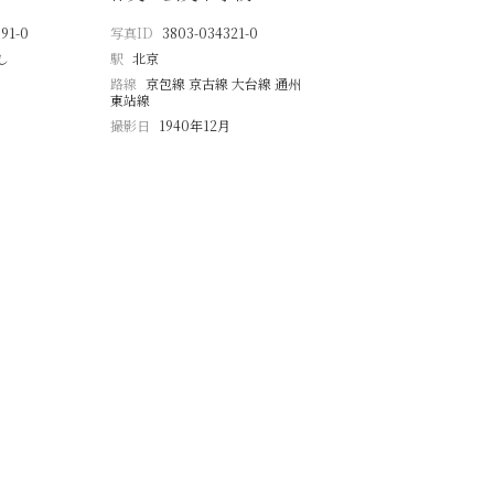
91-0
写真ID
3803-034321-0
し
駅
北京
路線
京包線 京古線 大台線 通州
東站線
撮影日
1940年12月