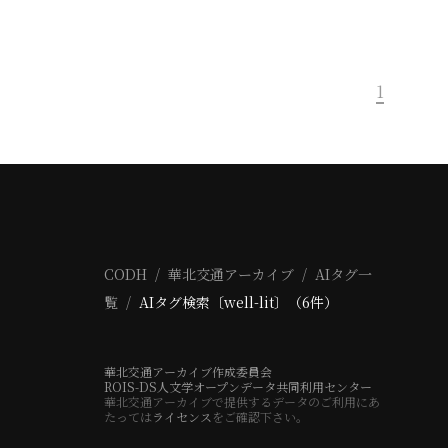
1
CODH
華北交通アーカイブ
AIタグ一
覧
AIタグ検索〔well-lit〕（6件）
華北交通アーカイブ作成委員会
ROIS-DS人文学オープンデータ共同利用センター
華北交通アーカイブで提供するデータのご利用にあ
たっては
ライセンス
をご確認下さい。