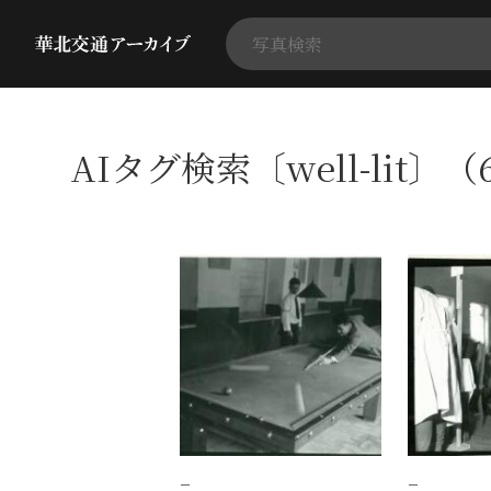
AIタグ検索〔well-lit〕
−
−