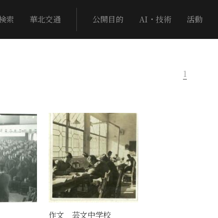
検索
華北交通
公開目的
AI・技術
活動
1
作文 芸文中学校