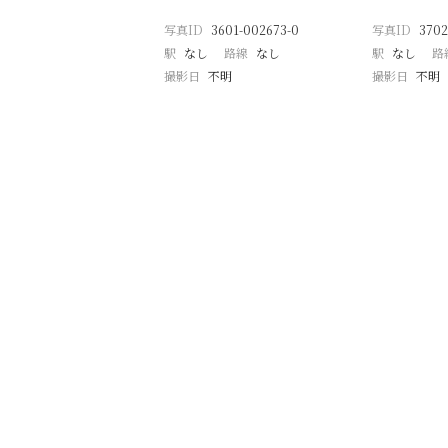
写真ID
3601-002673-0
写真ID
3702
駅
なし
路線
なし
駅
なし
路
撮影日
不明
撮影日
不明