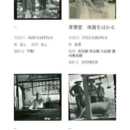
−
育嬰堂 体重をはかる
写真ID
3605-014976-0
写真ID
3702-018190-0
駅
なし
路線
なし
駅
北京
撮影日
不明
路線
京包線 京古線 大台線 通
州東站線
撮影日
1939年5月
−
−