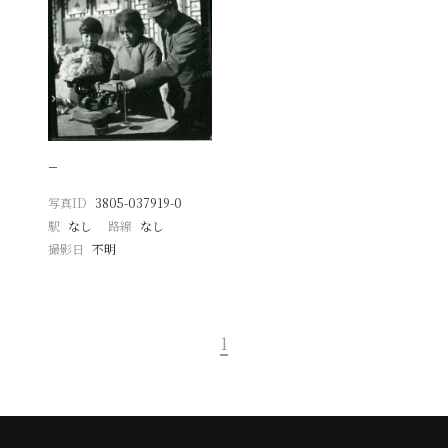
−
写真ID
3805-037919-0
駅
なし
路線
なし
撮影日
不明
1