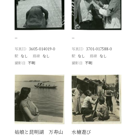
−
−
写真ID
3605-014019-0
写真ID
3701-017588-0
駅
なし
路線
なし
駅
なし
路線
なし
撮影日
不明
撮影日
不明
姑娘と昆明湖 万寿山
水槍遊び