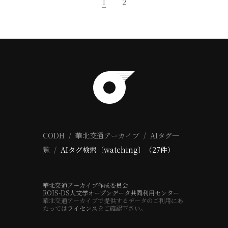
1
2
CODH
華北交通アーカイブ
AIタグ一
覧
AIタグ検索〔watching〕（27件）
華北交通アーカイブ作成委員会
ROIS-DS人文学オープンデータ共同利用センター
華北交通アーカイブで提供するデータのご利用にあ
たっては
ライセンス
をご確認下さい。