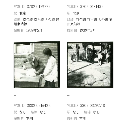
写真ID
3702-017977-0
写真ID
3702-018143-0
駅
北京
駅
北京
路線
京包線 京古線 大台線 通
路線
京包線 京古線 大台線 通
州東站線
州東站線
撮影日
1939年5月
撮影日
1939年5月
−
−
写真ID
3802-031642-0
写真ID
3803-032927-0
駅
なし
路線
なし
駅
なし
路線
なし
撮影日
不明
撮影日
不明