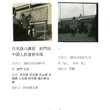
日本語の講習 前門站
−
中国人鉄道青年隊
写真ID
3803-034171-0
駅
なし
路線
なし
写真ID
3803-033489-0
撮影日
不明
駅
前門 北京
路線
京包線 京古線 京山線 京
漢線 大台線 西郊線 通州東站
線
撮影日
1940年11月