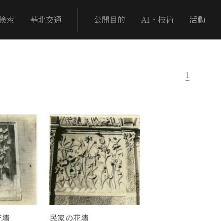
検索
華北交通
公開目的
AI・技術
活動
1
花墻
民家の花墻