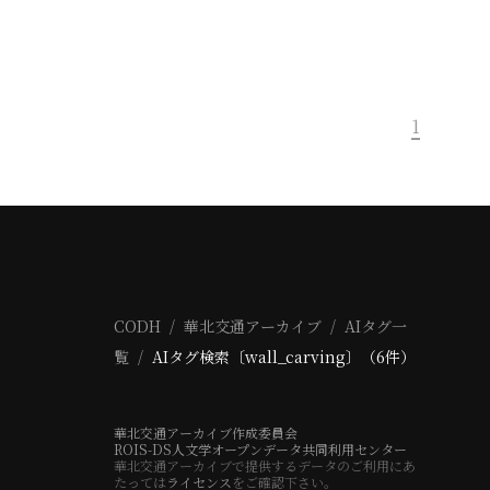
1
CODH
華北交通アーカイブ
AIタグ一
覧
AIタグ検索〔wall_carving〕（6件）
華北交通アーカイブ作成委員会
ROIS-DS人文学オープンデータ共同利用センター
華北交通アーカイブで提供するデータのご利用にあ
たっては
ライセンス
をご確認下さい。