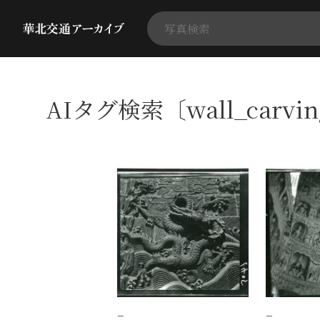
AIタグ検索〔wall_carv
−
−