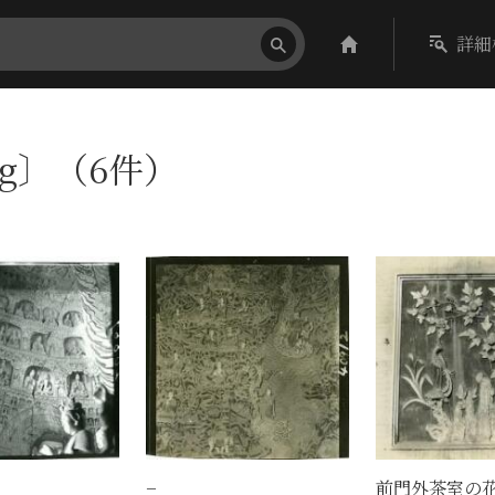
詳細
ing〕（6件）
−
前門外茶室の