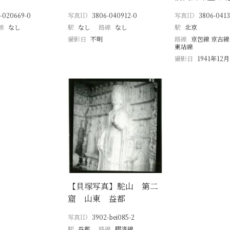
-020669-0
写真ID
3806-040912-0
写真ID
3806-0413
線
なし
駅
なし
路線
なし
駅
北京
撮影日
不明
路線
京包線 京古線
東站線
撮影日
1941年12月
【貝塚写真】駝山 第二
窟 山東 益都
写真ID
3902-bei085-2
駅
益都
路線
膠済線