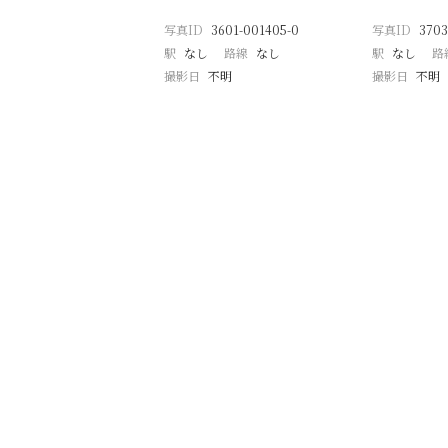
写真ID
3601-001405-0
写真ID
3703
駅
なし
路線
なし
駅
なし
路
撮影日
不明
撮影日
不明