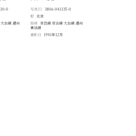
30-0
写真ID
3806-041335-0
駅
北京
 大台線 通州
路線
京包線 京古線 大台線 通州
東站線
撮影日
1941年12月