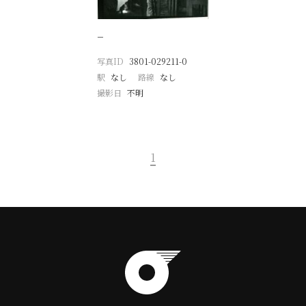
−
写真ID
3801-029211-0
駅
なし
路線
なし
撮影日
不明
1