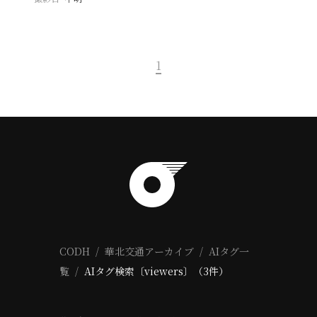
1
CODH
華北交通アーカイブ
AIタグ一
覧
AIタグ検索〔viewers〕（3件）