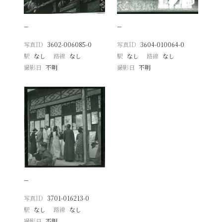
−
−
写真ID
3602-006085-0
写真ID
3604-010064-0
駅
なし
路線
なし
駅
なし
路線
なし
撮影日
不明
撮影日
不明
−
写真ID
3701-016213-0
駅
なし
路線
なし
撮影日
不明