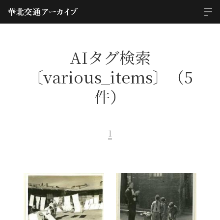
AIタグ検索
〔various_items〕（5
件）
1