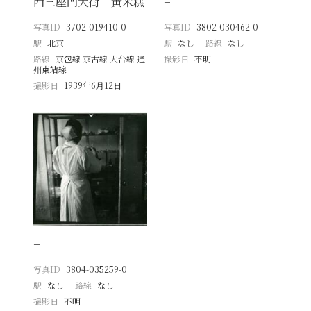
西三座門大街 黄米糕
−
写真ID
3702-019410-0
写真ID
3802-030462-0
駅
北京
駅
なし
路線
なし
路線
京包線 京古線 大台線 通
撮影日
不明
州東站線
撮影日
1939年6月12日
−
写真ID
3804-035259-0
駅
なし
路線
なし
撮影日
不明