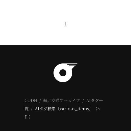
1
CODH
華北交通アーカイブ
AIタグ一
覧
AIタグ検索〔various_items〕（5
件）