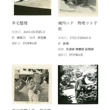
羊毛整理
城内ニテ 物売リト子
供
写真ID
3601-003585-0
駅
張家口
路線
京包線
写真ID
3702-018460-0
撮影日
1938年6月
駅
新郷
路線
京漢線 懐慶線 新開線
撮影日
1939年6月