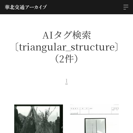
AIタグ検索
〔triangular_structure〕
（2件）
1