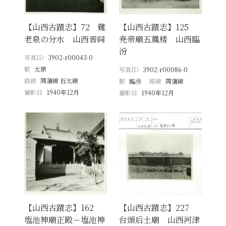
【山西古蹟志】72 難
【山西古蹟志】125
老泉の分水 山西晋祠
尭帝廟五鳳楼 山西臨
汾
写真ID
3902-r00043-0
駅
太原
写真ID
3902-r00086-0
路線
同蒲線 石太線
駅
臨汾
路線
同蒲線
撮影日
1940年12月
撮影日
1940年12月
【山西古蹟志】162
【山西古蹟志】227
塩池神廟正殿－塩池神
台頭后土廟 山西河津