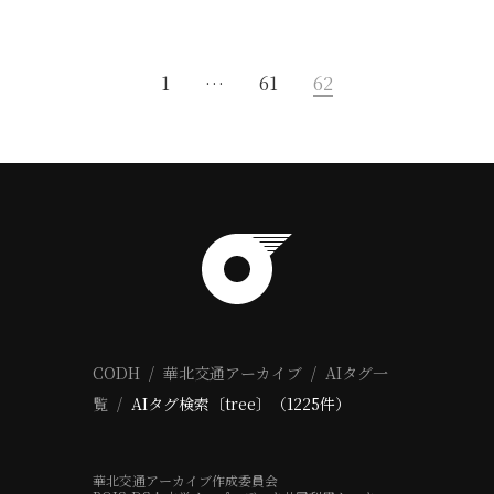
1
…
61
62
CODH
華北交通アーカイブ
AIタグ一
覧
AIタグ検索〔tree〕（1225件）
華北交通アーカイブ作成委員会