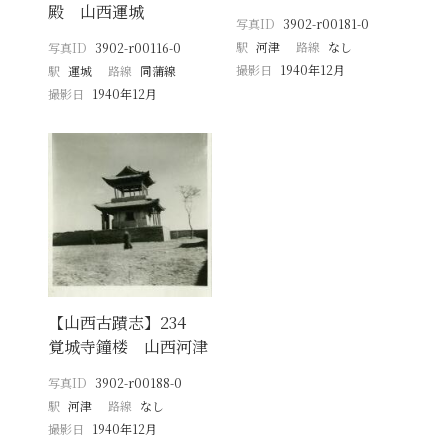
殿 山西運城
写真ID
3902-r00181-0
駅
河津
路線
なし
写真ID
3902-r00116-0
撮影日
1940年12月
駅
運城
路線
同蒲線
撮影日
1940年12月
【山西古蹟志】234
覚城寺鐘楼 山西河津
写真ID
3902-r00188-0
駅
河津
路線
なし
撮影日
1940年12月