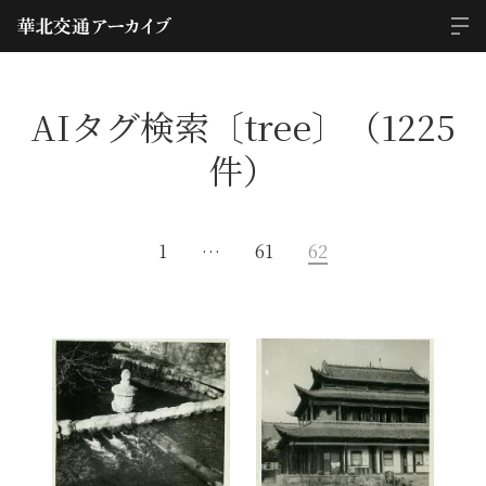
AIタグ検索〔tree〕（1225
件）
1
…
61
62