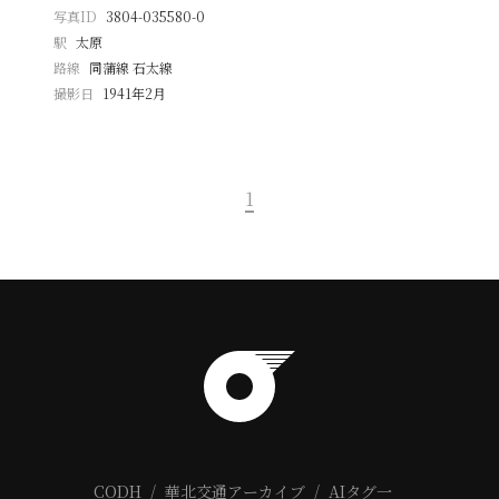
写真ID
3804-035580-0
駅
太原
路線
同蒲線 石太線
撮影日
1941年2月
1
CODH
華北交通アーカイブ
AIタグ一