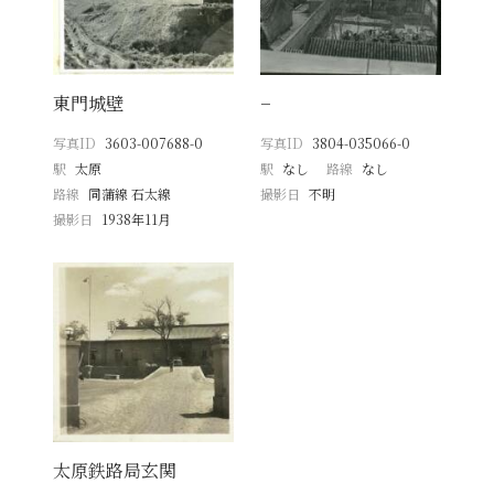
東門城壁
−
写真ID
3603-007688-0
写真ID
3804-035066-0
駅
太原
駅
なし
路線
なし
路線
同蒲線 石太線
撮影日
不明
撮影日
1938年11月
太原鉄路局玄関