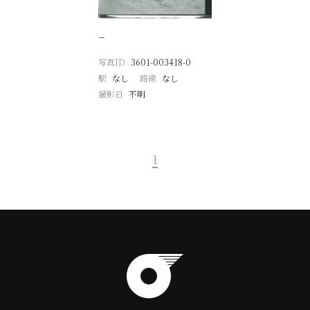
−
写真ID
3601-003418-0
駅
なし
路線
なし
撮影日
不明
1