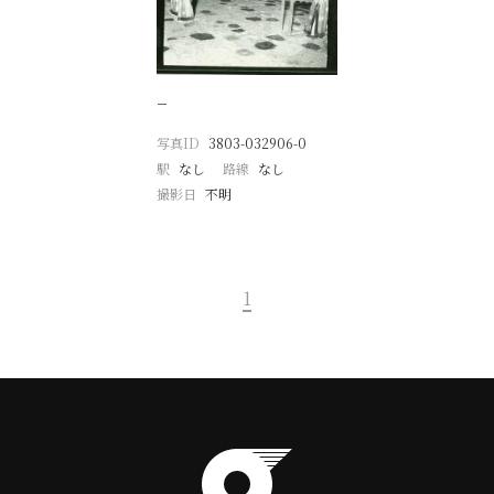
−
写真ID
3803-032906-0
駅
なし
路線
なし
撮影日
不明
1