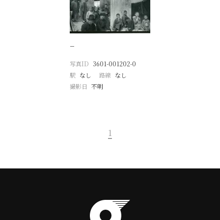
−
写真ID
3601-001202-0
駅
なし
路線
なし
撮影日
不明
1