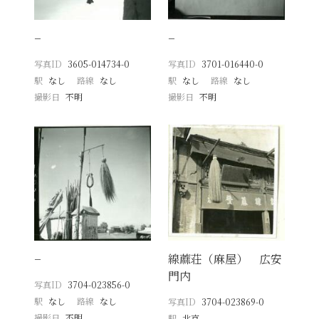
−
−
写真ID
3605-014734-0
写真ID
3701-016440-0
駅
なし
路線
なし
駅
なし
路線
なし
撮影日
不明
撮影日
不明
−
線蔴荘（麻屋） 広安
門内
写真ID
3704-023856-0
駅
なし
路線
なし
写真ID
3704-023869-0
撮影日
不明
駅
北京