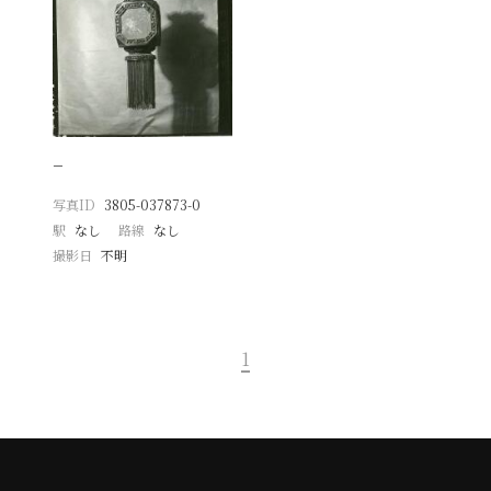
−
写真ID
3805-037873-0
駅
なし
路線
なし
撮影日
不明
1