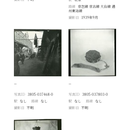
路線
京包線 京古線 大台線 通
州東站線
撮影日
1939年9月
−
−
写真ID
3805-037468-0
写真ID
3805-037803-0
駅
なし
路線
なし
駅
なし
路線
なし
撮影日
不明
撮影日
不明