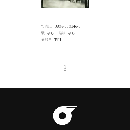
−
写真ID
3806-050346-0
駅
なし
路線
なし
撮影日
不明
1