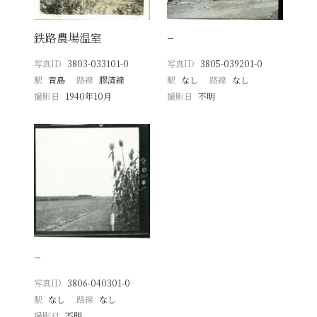
鉄路農場温室
−
写真ID
3803-033101-0
写真ID
3805-039201-0
駅
青島
路線
膠済線
駅
なし
路線
なし
撮影日
1940年10月
撮影日
不明
−
写真ID
3806-040301-0
駅
なし
路線
なし
撮影日
不明