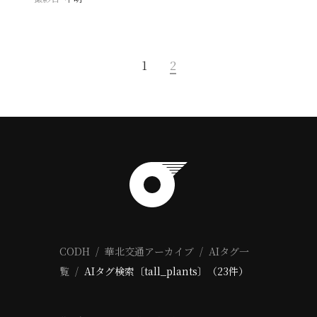
1
2
CODH
華北交通アーカイブ
AIタグ一
覧
AIタグ検索〔tall_plants〕（23件）