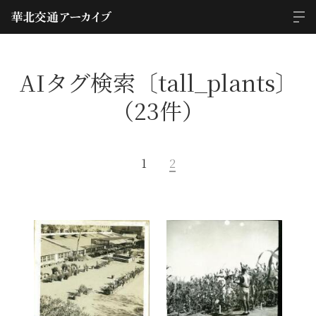
AIタグ検索〔tall_plants〕
（23件）
1
2