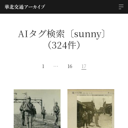
AIタグ検索〔sunny〕
（324件）
1
…
16
17