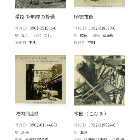
愛路少年隊の警備
順徳市街
写真ID
3901-051596-0
写真ID
3902-018379-0
駅
なし
路線
なし
駅
順徳
路線
京漢線
撮影日
不明
撮影日
不明
城内商店街
木匠（こびき）
写真ID
3902-019440-0
写真ID
3902-019524-0
駅
済南
駅
北京
路線
津浦線 膠済線
路線
京包線 京古線 大台線 通