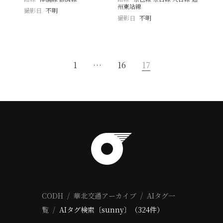
州東站線
撮影日
不明
撮影日
不明
1
…
16
17
CODH
華北交通アーカイブ
AIタグ一
覧
AIタグ検索〔sunny〕（324件）