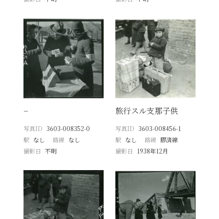
−
旅行スル支那子供
写真ID
3603-008352-0
写真ID
3603-008456-1
駅
なし
路線
なし
駅
なし
路線
膠済線
撮影日
不明
撮影日
1938年12月