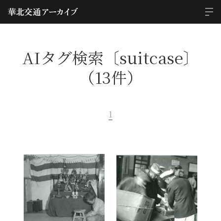
AIタグ検索〔suitcase〕
（13件）
1