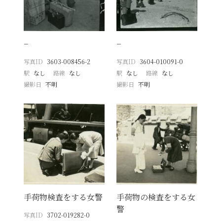
−
−
写真ID
3603-008456-2
写真ID
3604-010091-0
駅
なし
路線
なし
駅
なし
路線
なし
撮影日
不明
撮影日
不明
手荷物検査をする女警
手荷物の検査をする女
警
写真ID
3702-019282-0