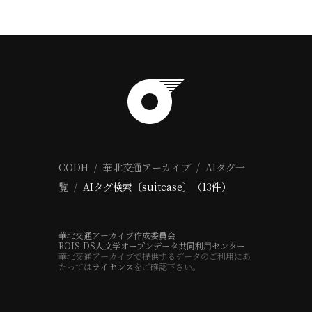
CODH
華北交通アーカイブ
AIタグ一
覧
AIタグ検索〔suitcase〕（13件）
華北交通アーカイブ作成委員会
ROIS-DS人文学オープンデータ共同利用センター
華北交通アーカイブで提供するデータのご利用にあ
たっては
ライセンス
をご確認下さい。