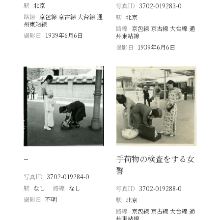
駅
北京
写真ID
3702-019283-0
路線
京包線 京古線 大台線 通
駅
北京
州東站線
路線
京包線 京古線 大台線 通
撮影日
1939年6月6日
州東站線
撮影日
1939年6月6日
−
手荷物の検査をする女
警
写真ID
3702-019284-0
駅
なし
路線
なし
写真ID
3702-019288-0
撮影日
不明
駅
北京
路線
京包線 京古線 大台線 通
州東站線