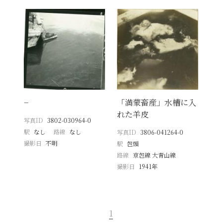
−
「満蒙畜産」水槽に入
れた羊皮
写真ID
3802-030964-0
駅
なし
路線
なし
写真ID
3806-041264-0
撮影日
不明
駅
包頭
路線
京包線 大青山線
撮影日
1941年
1