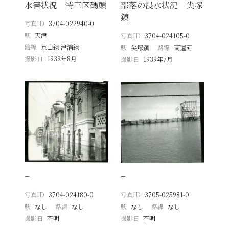
水害状況 特三区碼頭
部落の浸水状況 尖塚
鎮
写真ID
3704-022940-0
駅
天津
写真ID
3704-024105-0
路線
京山線 津浦線
駅
尖塚鎮
路線
南運河
撮影日
1939年8月
撮影日
1939年7月
−
−
写真ID
3704-024180-0
写真ID
3705-025981-0
駅
なし
路線
なし
駅
なし
路線
なし
撮影日
不明
撮影日
不明