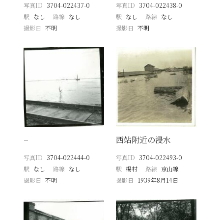
写真ID
3704-022437-0
写真ID
3704-022438-0
駅
なし
路線
なし
駅
なし
路線
なし
撮影日
不明
撮影日
不明
−
西站附近の浸水
写真ID
3704-022444-0
写真ID
3704-022493-0
駅
なし
路線
なし
駅
楊村
路線
京山線
撮影日
不明
撮影日
1939年8月14日