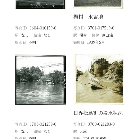
−
楊村 水害地
写真ID
3604-010159-0
写真ID
3701-017569-0
駅
なし
路線
なし
駅
楊村
路線
京山線
撮影日
不明
撮影日
1939年5月
−
日界松島街の浸水状況
写真ID
3703-021258-0
写真ID
3703-021283-0
駅
なし
路線
なし
駅
天津
撮影日
不明
路線
京山線 津浦線