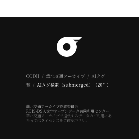
CODH
華北交通アーカイブ
AIタグ一
覧
AIタグ検索〔submerged〕（20件）
華北交通アーカイブ作成委員会
ROIS-DS人文学オープンデータ共同利用センター
華北交通アーカイブで提供するデータのご利用にあ
たっては
ライセンス
をご確認下さい。