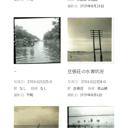
撮影日
1939年8月24日
−
豆張荘の水害状況
写真ID
3703-021325-0
写真ID
3703-022158-0
駅
なし
路線
なし
駅
豆張荘
路線
京山線
撮影日
不明
撮影日
1939年8月6日