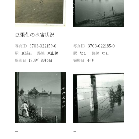
豆張荘の水害状況
−
写真ID
3703-022159-0
写真ID
3703-022185-0
駅
豆張荘
路線
京山線
駅
なし
路線
なし
撮影日
1939年8月6日
撮影日
不明
−
−