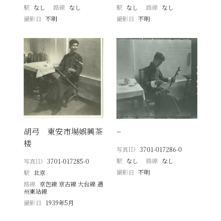
駅
なし
路線
なし
駅
なし
路線
なし
撮影日
不明
撮影日
不明
胡弓 東安市場娯興茶
−
楼
写真ID
3701-017286-0
駅
なし
路線
なし
写真ID
3701-017285-0
撮影日
不明
駅
北京
路線
京包線 京古線 大台線 通
州東站線
撮影日
1939年5月