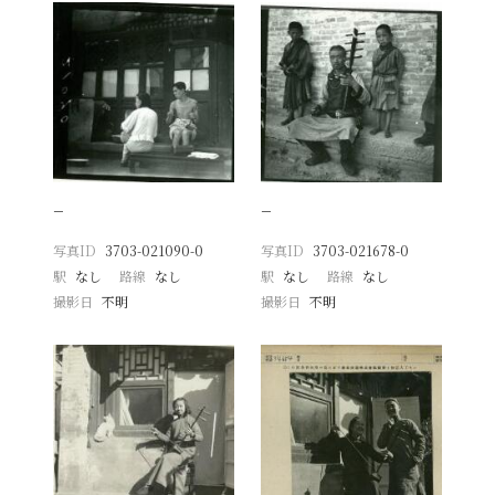
−
−
写真ID
3703-021090-0
写真ID
3703-021678-0
駅
なし
路線
なし
駅
なし
路線
なし
撮影日
不明
撮影日
不明