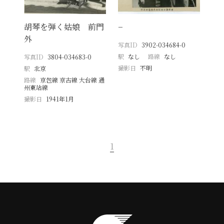
胡琴を弾く姑娘 前門
−
外
写真ID
3902-034684-0
駅
なし
路線
なし
写真ID
3804-034683-0
撮影日
不明
駅
北京
路線
京包線 京古線 大台線 通
州東站線
撮影日
1941年1月
1