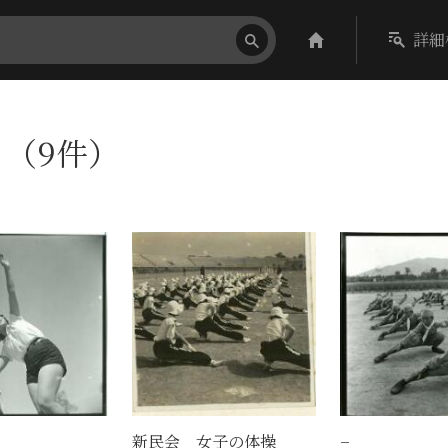
詳細
g〕（9件）
新民会 女子の体操
−