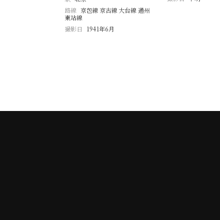
路線
京包線 京古線 大台線 通州
東站線
撮影日
1941年6月