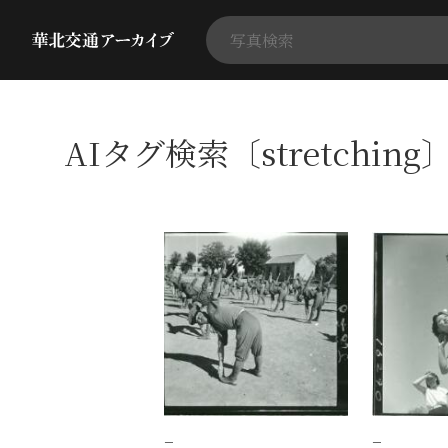
AIタグ検索〔stretchin
−
−