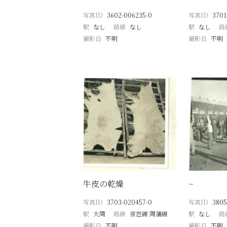
写真ID
3602-006235-0
写真ID
3701
駅
なし
路線
なし
駅
なし
路
撮影日
不明
撮影日
不明
牛皮の乾燥
−
写真ID
3703-020457-0
写真ID
3805
駅
大同
路線
京包線 同蒲線
駅
なし
路
撮影日
不明
撮影日
不明