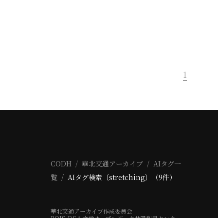
1
CODH
華北交通アーカイブ
AIタグ一
覧
AIタグ検索〔stretching〕（9件）
華北交通アーカイブ作成委員会