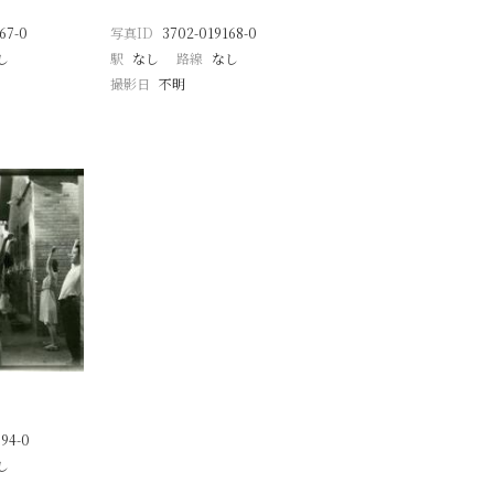
67-0
写真ID
3702-019168-0
し
駅
なし
路線
なし
撮影日
不明
94-0
し