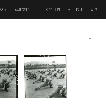
検索
華北交通
公開目的
AI・技術
活動
1
−