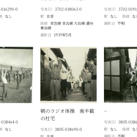
-016290-0
写真ID
3702-018063-0
写真ID
3702-0191
線
なし
駅
北京
駅
なし
路線
な
路線
京包線 京古線 大台線 通州
撮影日
不明
東站線
撮影日
1939年5月
朝のラジオ体操 南半截
−
の社宅
-038464-0
写真ID
3805-0386
線
なし
駅
なし
路線
な
写真ID
3805-038690-0
撮影日
不明
駅
北京