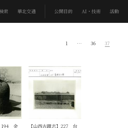
検索
華北交通
公開目的
AI・技術
活動
1
…
36
37
194 金
【山西古蹟志】227 台