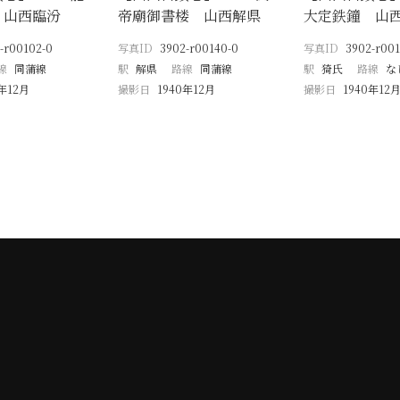
 山西臨汾
帝廟御書楼 山西解県
大定鉄鐘 山
-r00102-0
写真ID
3902-r00140-0
写真ID
3902-r001
線
同蒲線
駅
解県
路線
同蒲線
駅
猗氏
路線
な
0年12月
撮影日
1940年12月
撮影日
1940年12