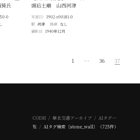
西猗氏
頭后土廟 山西河津
50-0
写真ID
3902-r00181-0
し
駅
河津
路線
なし
月
撮影日
1940年12月
1
…
36
37
CODH
華北交通アーカイブ
AIタグ一
覧
AIタグ検索〔stone_wall〕（725件）