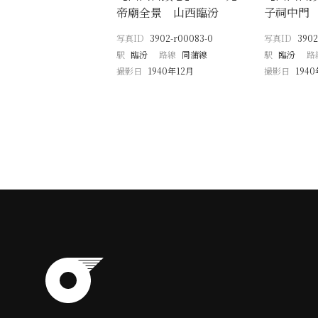
帝廟全景 山西臨汾
子祠中門
写真ID
3902-r00083-0
写真ID
3902
駅
臨汾
路線
同蒲線
駅
臨汾
路
撮影日
1940年12月
撮影日
194