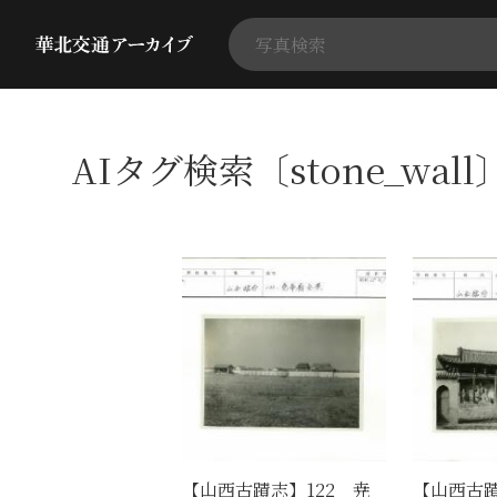
AIタグ検索〔stone_wal
【山西古蹟志】122 尭
【山西古蹟