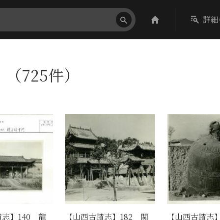
詳細
l〕（725件）
志】140 龍
【山西古蹟志】182 関
【山西古蹟志】