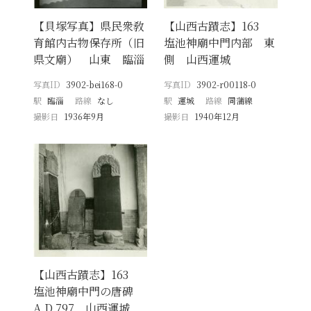
【貝塚写真】県民衆敎
【山西古蹟志】163
育館内古物保存所（旧
塩池神廟中門内部 東
県文廟） 山東 臨淄
側 山西運城
写真ID
3902-bei168-0
写真ID
3902-r00118-0
駅
臨淄
路線
なし
駅
運城
路線
同蒲線
撮影日
1936年9月
撮影日
1940年12月
【山西古蹟志】163
塩池神廟中門の唐碑
A.D.797 山西運城