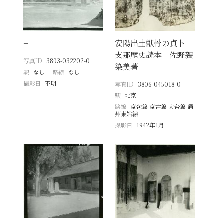
−
安陽出土獣骨の貞卜
支那歴史読本 佐野袈
写真ID
3803-032202-0
染美著
駅
なし
路線
なし
撮影日
不明
写真ID
3806-045018-0
駅
北京
路線
京包線 京古線 大台線 通
州東站線
撮影日
1942年1月