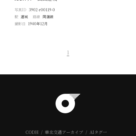
写真ID
3902-r00119-0
駅
運城
路線
同蒲線
撮影日
1940年12月
1
CODH
華北交通アーカイブ
AIタグ一