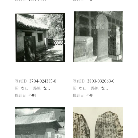
−
−
写真ID
3704-024385-0
写真ID
3803-032063-0
駅
なし
路線
なし
駅
なし
路線
なし
撮影日
不明
撮影日
不明