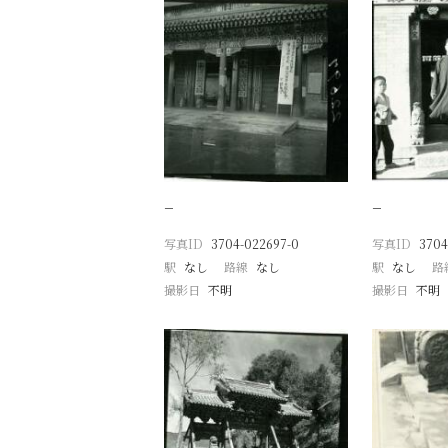
−
−
写真ID
3704-022697-0
写真ID
3704
駅
なし
路線
なし
駅
なし
路
撮影日
不明
撮影日
不明