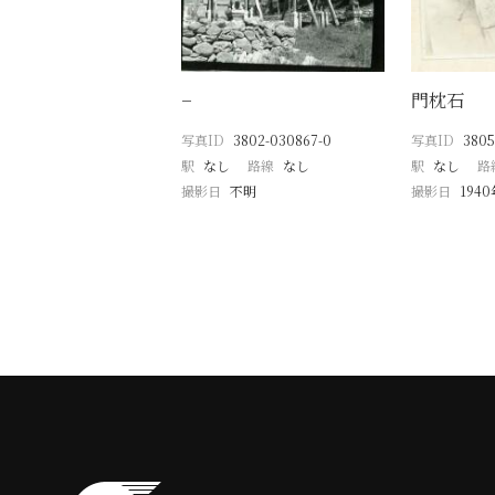
−
門枕石
写真ID
3802-030867-0
写真ID
3805
駅
なし
路線
なし
駅
なし
路
撮影日
不明
撮影日
194