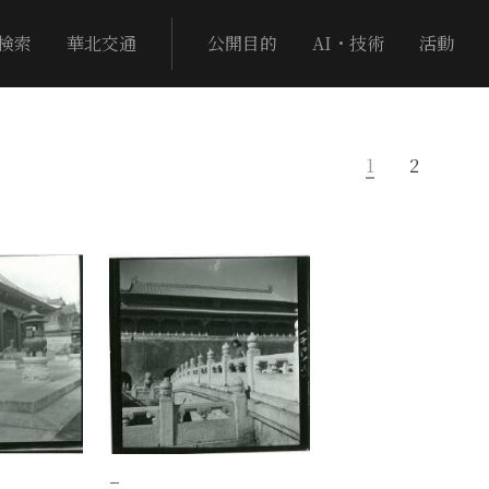
検索
華北交通
公開目的
AI・技術
活動
1
2
−