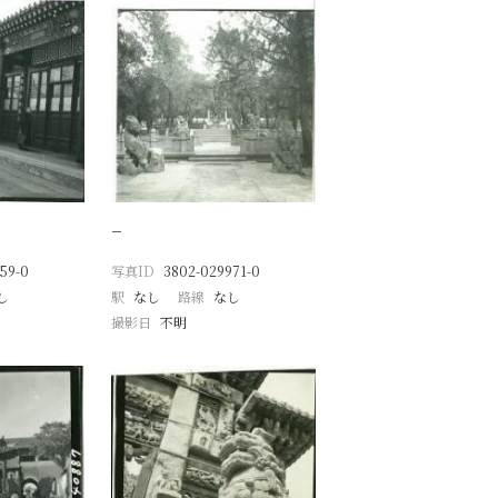
−
59-0
写真ID
3802-029971-0
し
駅
なし
路線
なし
撮影日
不明