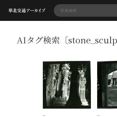
AIタグ検索〔stone_scul
−
−