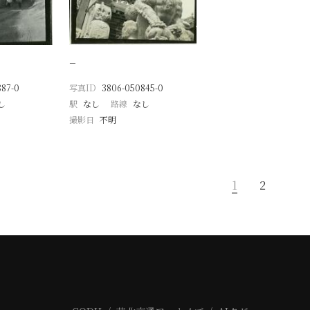
−
887-0
写真ID
3806-050845-0
し
駅
なし
路線
なし
撮影日
不明
1
2