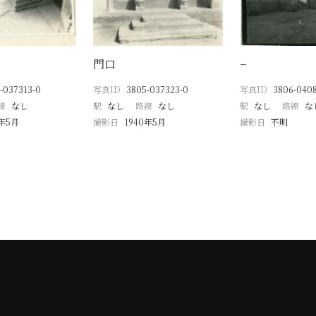
門口
−
-037313-0
写真ID
3805-037323-0
写真ID
3806-040
線
なし
駅
なし
路線
なし
駅
なし
路線
な
0年5月
撮影日
1940年5月
撮影日
不明