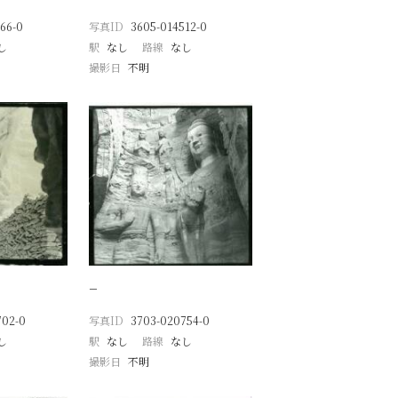
66-0
写真ID
3605-014512-0
し
駅
なし
路線
なし
撮影日
不明
−
702-0
写真ID
3703-020754-0
し
駅
なし
路線
なし
撮影日
不明