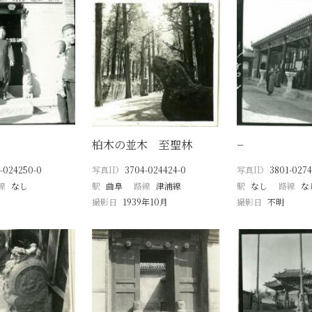
柏木の並木 至聖林
−
-024250-0
写真ID
3704-024424-0
写真ID
3801-0274
線
なし
駅
曲阜
路線
津浦線
駅
なし
路線
な
撮影日
1939年10月
撮影日
不明