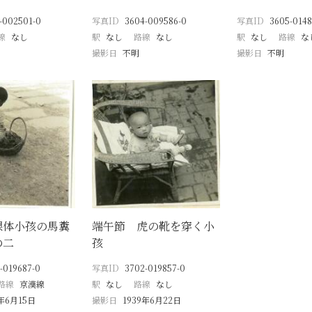
-002501-0
写真ID
3604-009586-0
写真ID
3605-0148
線
なし
駅
なし
路線
なし
駅
なし
路線
な
撮影日
不明
撮影日
不明
裸体小孩の馬糞
端午節 虎の靴を穿く小
の二
孩
-019687-0
写真ID
3702-019857-0
路線
京漢線
駅
なし
路線
なし
9年6月15日
撮影日
1939年6月22日