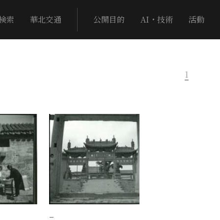
検索
華北交通
公開目的
AI・技術
活動
1
−