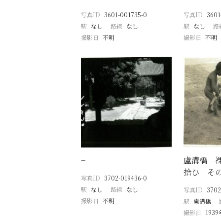
写真ID
3601-001735-0
写真ID
3601
駅
なし
路線
なし
駅
なし
路
撮影日
不明
撮影日
不明
−
盧溝橋 
拾ひ そ
写真ID
3702-019436-0
駅
なし
路線
なし
写真ID
3702
撮影日
不明
駅
盧溝橋
撮影日
193