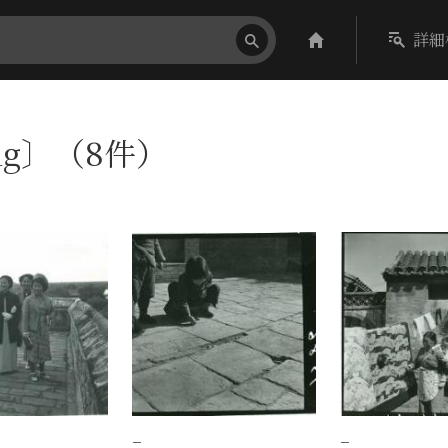
詳細
ing〕（8件）
−
−