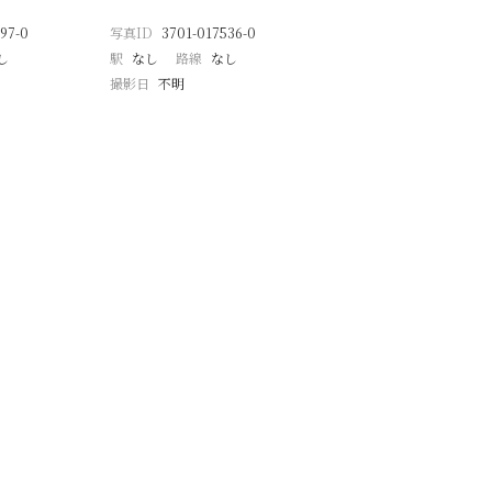
97-0
写真ID
3701-017536-0
し
駅
なし
路線
なし
撮影日
不明