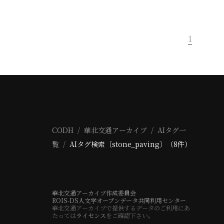
1
CODH
華北交通アーカイブ
AIタグ一
覧
AIタグ検索〔stone_paving〕（8件）
華北交通アーカイブ作成委員会
ROIS-DS人文学オープンデータ共同利用センター
華北交通アーカイブで提供するデータのご利用にあ
たっては
ライセンス
をご確認下さい。