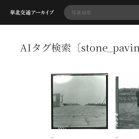
AIタグ検索〔stone_pav
−
−