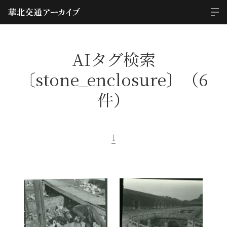
AIタグ検索
〔stone_enclosure〕（6
件）
1