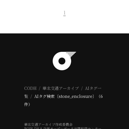
1
CODH
華北交通アーカイブ
AIタグ一
覧
AIタグ検索〔stone_enclosure〕（6
件）
華北交通アーカイブ作成委員会
ROIS-DS人文学オープンデータ共同利用センター