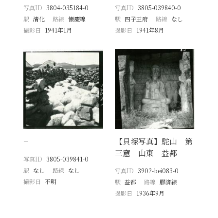
写真ID
3804-035184-0
写真ID
3805-039840-0
駅
清化
路線
懐慶線
駅
四子王府
路線
なし
撮影日
1941年1月
撮影日
1941年8月
−
【貝塚写真】駝山 第
三窟 山東 益都
写真ID
3805-039841-0
駅
なし
路線
なし
写真ID
3902-bei083-0
撮影日
不明
駅
益都
路線
膠済線
撮影日
1936年9月