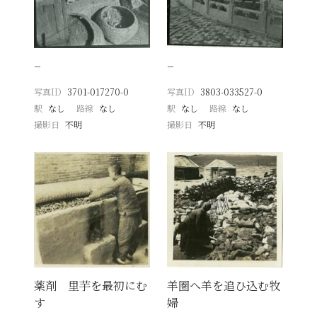
−
−
写真ID
3701-017270-0
写真ID
3803-033527-0
駅
なし
路線
なし
駅
なし
路線
なし
撮影日
不明
撮影日
不明
薬剤 里芋を最初にむ
羊圏へ羊を追ひ込む牧
す
婦