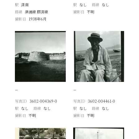
駅
済南
駅
なし
路線
なし
路線
津浦線 膠済線
撮影日
不明
撮影日
1938年6月
−
−
写真ID
3602-004369-0
写真ID
3602-004461-0
駅
なし
路線
なし
駅
なし
路線
なし
撮影日
不明
撮影日
不明