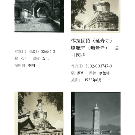
−
惕拉図招（延寿寺）
喇嘛寺（無量寺） 舎
写真ID
3601-003654-0
寸図招
駅
なし
路線
なし
撮影日
不明
写真ID
3602-003747-0
駅
厚和
路線
京包線
撮影日
1938年6月