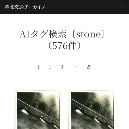
AIタグ検索〔stone〕
（576件）
1
2
3
…
29