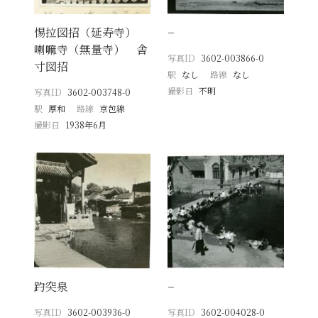
惕拉図招（延寿寺）
−
喇嘛寺（無量寺） 舎
写真ID
3602-003866-0
寸図招
駅
なし
路線
なし
撮影日
不明
写真ID
3602-003748-0
駅
厚和
路線
京包線
撮影日
1938年6月
趵突泉
−
写真ID
3602-003936-0
写真ID
3602-004028-0