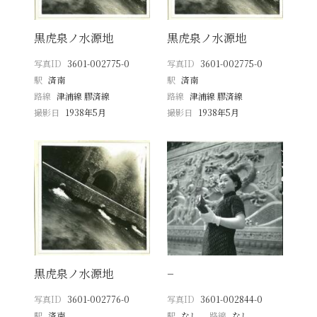
黒虎泉ノ水源地
黒虎泉ノ水源地
写真ID
3601-002775-0
写真ID
3601-002775-0
駅
済南
駅
済南
路線
津浦線 膠済線
路線
津浦線 膠済線
撮影日
1938年5月
撮影日
1938年5月
黒虎泉ノ水源地
−
写真ID
3601-002776-0
写真ID
3601-002844-0
駅
済南
駅
なし
路線
なし