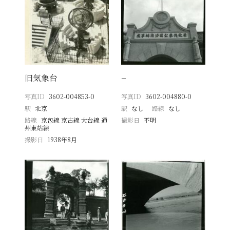
旧気象台
−
写真ID
3602-004853-0
写真ID
3602-004880-0
駅
北京
駅
なし
路線
なし
路線
京包線 京古線 大台線 通
撮影日
不明
州東站線
撮影日
1938年8月