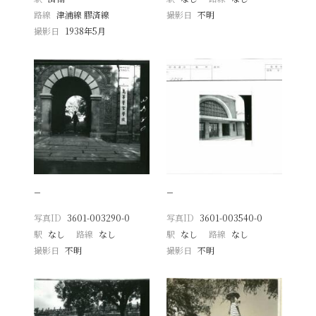
路線
津浦線 膠済線
撮影日
不明
撮影日
1938年5月
−
−
写真ID
3601-003290-0
写真ID
3601-003540-0
駅
なし
路線
なし
駅
なし
路線
なし
撮影日
不明
撮影日
不明