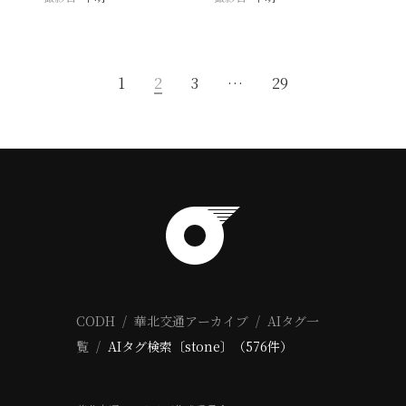
1
2
3
…
29
CODH
華北交通アーカイブ
AIタグ一
覧
AIタグ検索〔stone〕（576件）