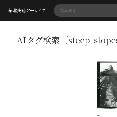
AIタグ検索〔steep_slop
−