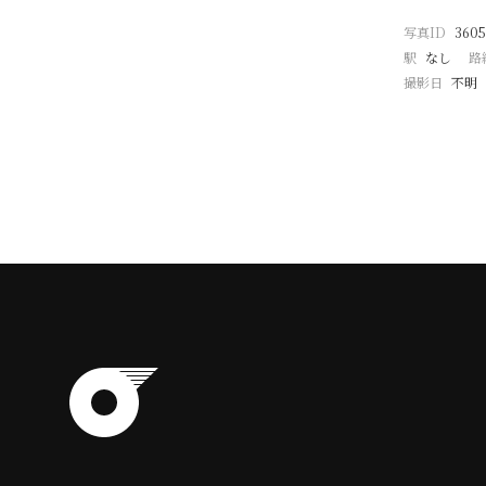
写真ID
3605
駅
なし
路
撮影日
不明