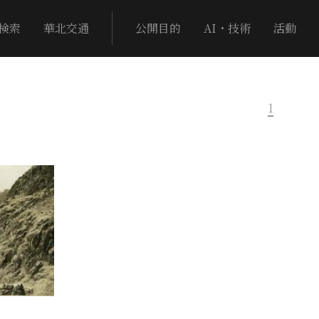
検索
華北交通
公開目的
AI・技術
活動
1