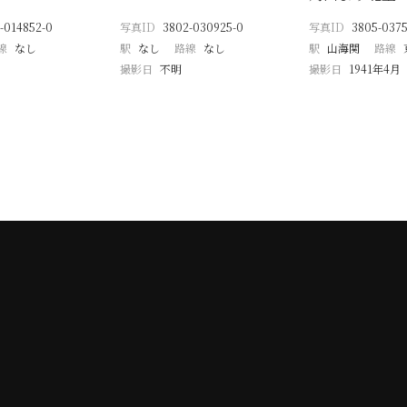
-014852-0
写真ID
3802-030925-0
写真ID
3805-037
線
なし
駅
なし
路線
なし
駅
山海関
路線
撮影日
不明
撮影日
1941年4月