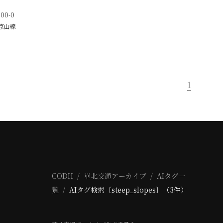
500-0
京山線
1
CODH
華北交通アーカイブ
AIタグ一
覧
AIタグ検索〔steep_slopes〕（3件）