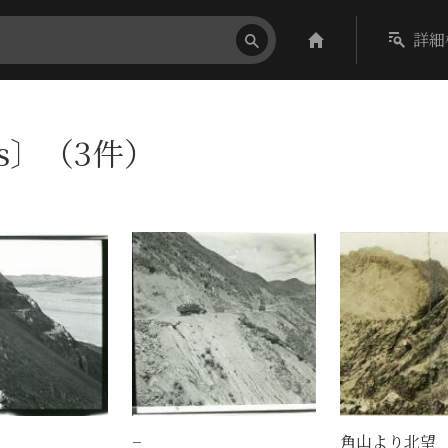
詳細
es〕（3件）
−
角山より北望