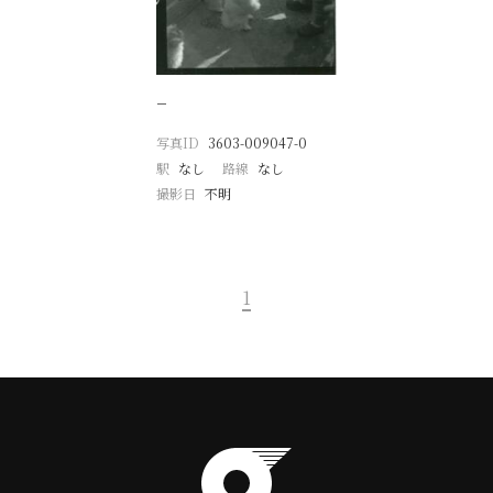
−
写真ID
3603-009047-0
駅
なし
路線
なし
撮影日
不明
1