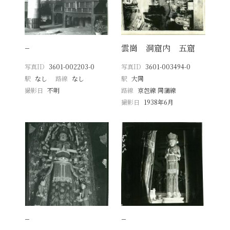
−
雲崗 洞窟内 五窟
写真ID
3601-002203-0
写真ID
3601-003494-0
駅
なし
路線
なし
駅
大同
撮影日
不明
路線
京包線 同蒲線
撮影日
1938年6月
−
−