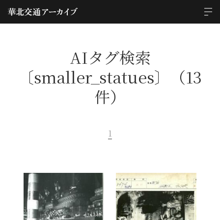
AIタグ検索
〔smaller_statues〕（13
件）
1