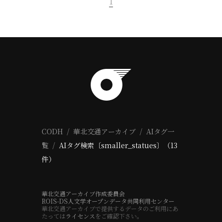
1
CODH
華北交通アーカイブ
AIタグ一
覧
AIタグ検索〔smaller_statues〕（13
件）
華北交通アーカイブ作成委員会
ROIS-DS人文学オープンデータ共同利用センター
華北交通アーカイブで提供するデータのご利用にあ
たっては
ライセンス
をご確認下さい。