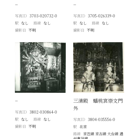
−
−
写真ID
3703-020732-0
写真ID
3705-026339-0
駅
なし
路線
なし
駅
なし
路線
なし
撮影日
不明
撮影日
不明
−
三清殿 蟠桃宮崇文門
外
写真ID
3802-030864-0
駅
なし
路線
なし
写真ID
3804-035556-0
撮影日
不明
駅
北京
路線
京包線 京古線 大台線 通
州東站線