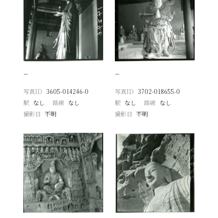
−
−
写真ID
3605-014246-0
写真ID
3702-018655-0
駅
なし
路線
なし
駅
なし
路線
なし
撮影日
不明
撮影日
不明