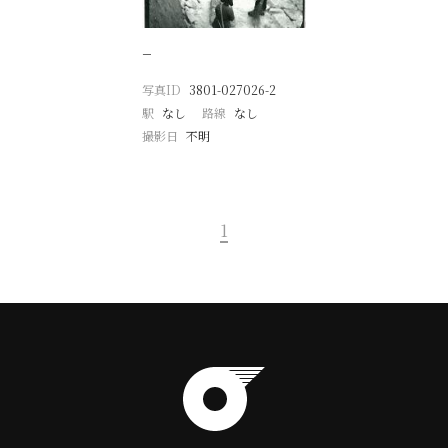
−
写真ID
3801-027026-2
駅
なし
路線
なし
撮影日
不明
1