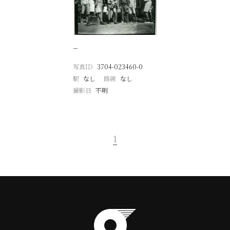
−
写真ID
3704-023460-0
駅
なし
路線
なし
撮影日
不明
1