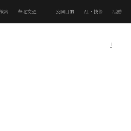
検索
華北交通
公開目的
AI・技術
活動
1