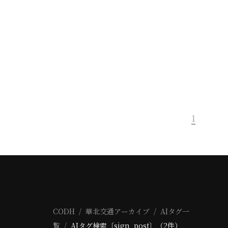
1
CODH
華北交通アーカイブ
AIタグ一
覧
AIタグ検索〔sign_post〕（2件）