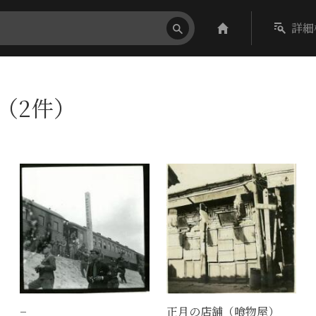
詳細
〕（2件）
−
正月の店舗（喰物屋）