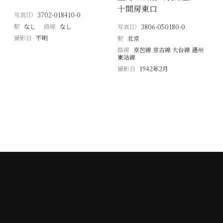
十間房東口
写真ID
3702-018410-0
駅
なし
路線
なし
写真ID
3806-050180-0
撮影日
不明
駅
北京
路線
京包線 京古線 大台線 通州
東站線
撮影日
1942年2月