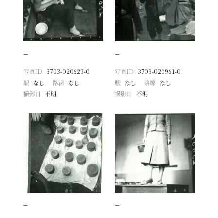
−
−
写真ID
3703-020623-0
写真ID
3703-020961-0
駅
なし
路線
なし
駅
なし
路線
なし
撮影日
不明
撮影日
不明
−
−