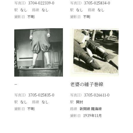
写真ID
3704-022339-0
写真ID
3705-025834-0
駅
なし
路線
なし
駅
なし
路線
なし
撮影日
不明
撮影日
不明
−
老婆の綞子巻線
写真ID
3705-025835-0
写真ID
3705-026611-0
駅
なし
路線
なし
駅
開封
撮影日
不明
路線
新開線 隴海線
撮影日
1939年11月