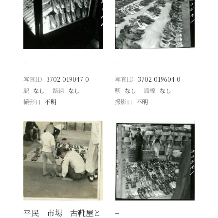
−
−
写真ID
3702-019047-0
写真ID
3702-019604-0
駅
なし
路線
なし
駅
なし
路線
なし
撮影日
不明
撮影日
不明
平民 市場 古靴屋と
−