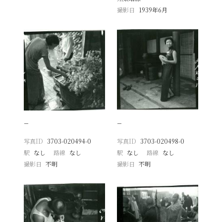
撮影日
1939年6月
−
−
写真ID
3703-020494-0
写真ID
3703-020498-0
駅
なし
路線
なし
駅
なし
路線
なし
撮影日
不明
撮影日
不明