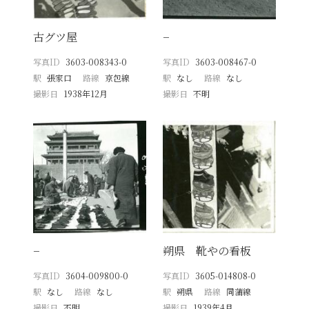
古グツ屋
−
写真ID
3603-008343-0
写真ID
3603-008467-0
駅
張家口
路線
京包線
駅
なし
路線
なし
撮影日
1938年12月
撮影日
不明
−
朔県 靴やの看板
写真ID
3604-009800-0
写真ID
3605-014808-0
駅
なし
路線
なし
駅
朔県
路線
同蒲線
撮影日
不明
撮影日
1939年4月