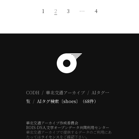
1
2
3
…
4
CODH
華北交通アーカイブ
AIタグ一
覧
AIタグ検索〔shoes〕（68件）
華北交通アーカイブ作成委員会
ROIS-DS人文学オープンデータ共同利用センター
華北交通アーカイブで提供するデータのご利用にあ
たっては
ライセンス
をご確認下さい。