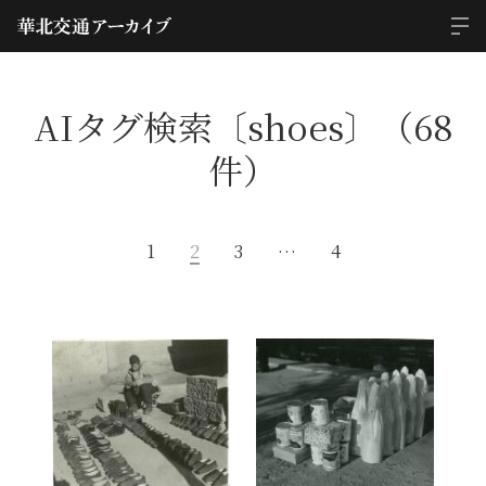
AIタグ検索〔shoes〕（68
件）
1
2
3
…
4