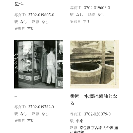
母性
写真ID
3702-019606-0
駅
なし
路線
なし
写真ID
3702-019605-0
撮影日
不明
駅
なし
路線
なし
撮影日
不明
−
醬園 水滴は醬油とな
る
写真ID
3702-019789-0
駅
なし
路線
なし
写真ID
3702-020079-0
撮影日
不明
駅
北京
路線
京包線 京古線 大台線 通
州東站線