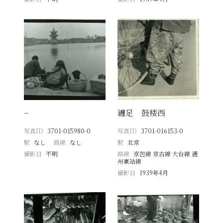
−
纏足 鼓楼西
写真ID
3701-015980-0
写真ID
3701-016153-0
駅
なし
路線
なし
駅
北京
撮影日
不明
路線
京包線 京古線 大台線 通
州東站線
撮影日
1939年4月