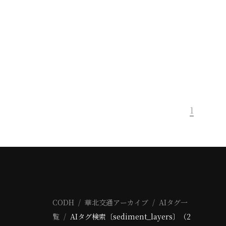
1
CODH
華北交通アーカイブ
AIタグ一
覧
AIタグ検索〔sediment_layers〕（2