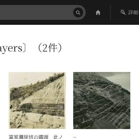
詳細
ayers〕（2件）
富家灘炭坑の露頭 此ノ
−