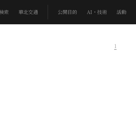
検索
華北交通
公開目的
AI・技術
活動
1