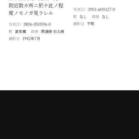
附近数カ所ニ於テ此ノ程
写真ID
3901-n00127-0
度ノモノガ見ラレル
駅
なし
路線
なし
撮影日
不明
写真ID
3806-050596-0
駅
富家灘
路線
同蒲線 石太線
撮影日
1942年7月