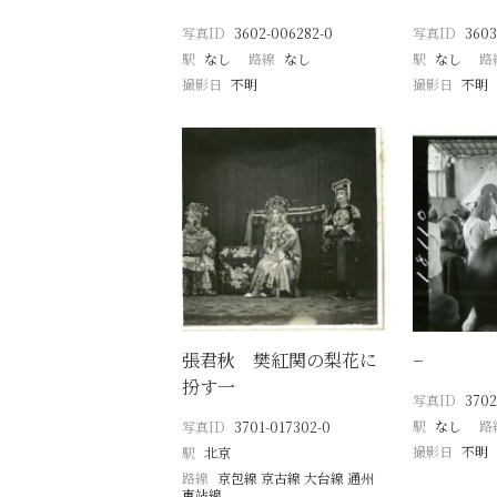
写真ID
3602-006282-0
写真ID
3603
駅
なし
路線
なし
駅
なし
路
撮影日
不明
撮影日
不明
張君秋 樊紅関の梨花に
−
扮す一
写真ID
3702
駅
なし
路
写真ID
3701-017302-0
撮影日
不明
駅
北京
路線
京包線 京古線 大台線 通州
東站線