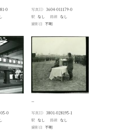
81-0
写真ID
3604-011179-0
し
駅
なし
路線
なし
撮影日
不明
−
705-0
写真ID
3801-028195-1
し
駅
なし
路線
なし
撮影日
不明