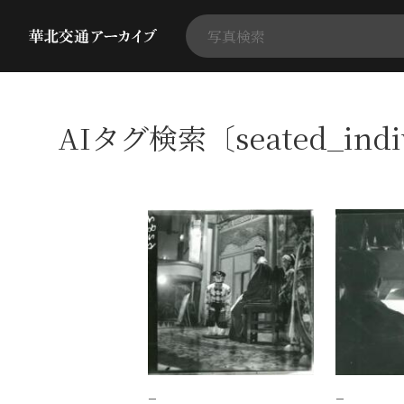
AIタグ検索〔seated_indi
−
−