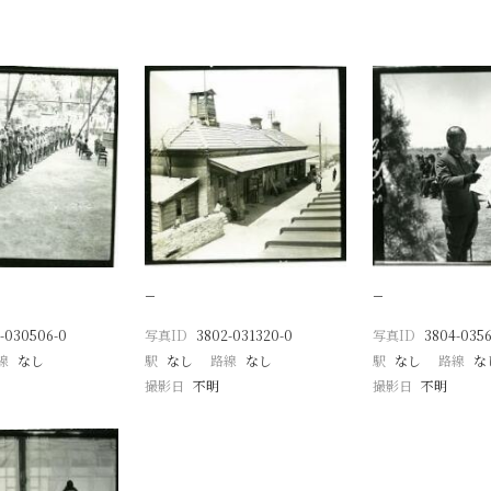
−
−
-030506-0
写真ID
3802-031320-0
写真ID
3804-035
線
なし
駅
なし
路線
なし
駅
なし
路線
な
撮影日
不明
撮影日
不明