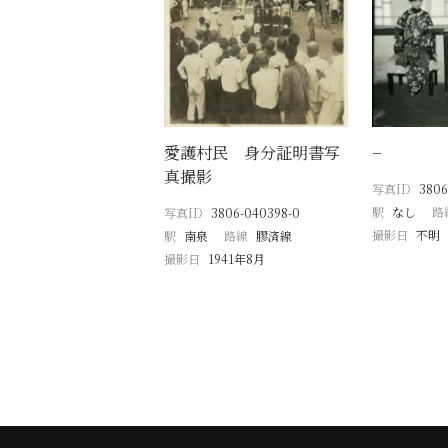
愛護村民 身分証明書写
−
真撮影
写真ID
3806
駅
なし
路
写真ID
3806-040398-0
撮影日
不明
駅
南泉
路線
膠済線
撮影日
1941年8月