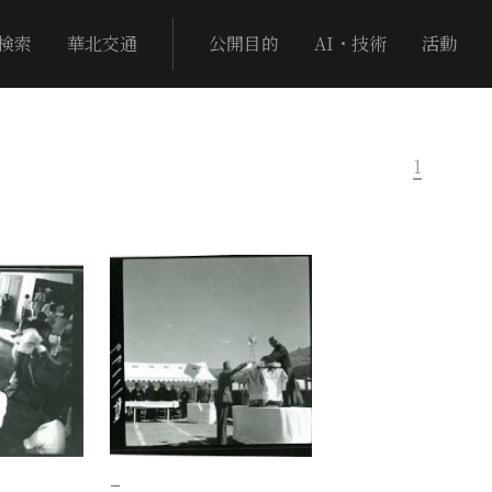
検索
華北交通
公開目的
AI・技術
活動
1
−