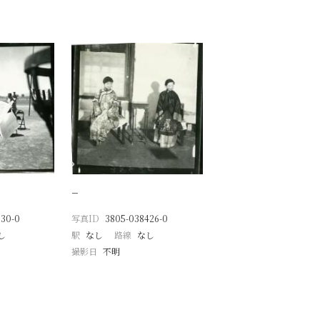
−
630-0
写真ID
3805-038426-0
し
駅
なし
路線
なし
撮影日
不明