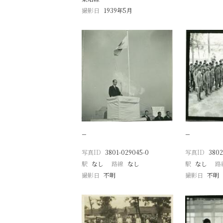
撮影日
1939年5月
−
−
写真ID
3801-029045-0
写真ID
3802
駅
なし
路線
なし
駅
なし
路
撮影日
不明
撮影日
不明