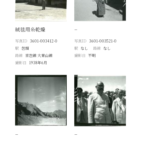
絨毯用糸乾燥
−
写真ID
3601-003412-0
写真ID
3601-003521-0
駅
包頭
駅
なし
路線
なし
路線
京包線 大青山線
撮影日
不明
撮影日
1938年6月
−
−